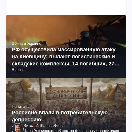
Война в Украине
РФ осуществила массированную атаку
на Киевщину: пылают логистические и
складские комплексы, 14 погибших, 27
Вчера
раненых (фото, видео)
Политика
Россияне впали в потребительскую
депрессию
Виталий Шапран
Вчера
Член Украинского общества финансовых аналитиков