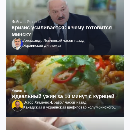
Война в Украине
Кризис усиливается: к чему готовится
Минск?
Александр Левченко
9 часов назад
Украинский дипломат
Рецепты
Идеальный ужин за 10 минут с курицей
Эктор Хименес-Браво
7 часов назад
Канадский и украинский шеф-повар колумбийского
происхождения, бизнесмен, телеведущий