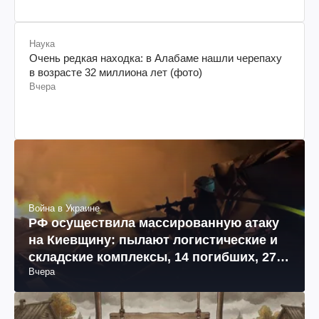
Наука
Очень редкая находка: в Алабаме нашли черепаху
в возрасте 32 миллиона лет (фото)
Вчера
Война в Украине
РФ осуществила массированную атаку
на Киевщину: пылают логистические и
складские комплексы, 14 погибших, 27
Вчера
раненых (фото, видео)