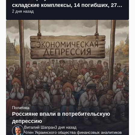
складские комплексы, 14 погибших, 27
2 дня назад
раненых (фото, видео)
Политика
Россияне впали в потребительскую
депрессию
Виталий Шапран
3 дня назад
Член Украинского общества финансовых аналитиков