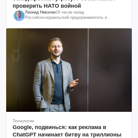
проверить НАТО войной
Леонид Невзлин
18 часов назад
Российско-израильский предприниматель и
общественный деятель, бывший вице-президент
"ЮКОСа"
Технологии
Google, подвинься: как реклама в
ChatGPT начинает битву на триллионы