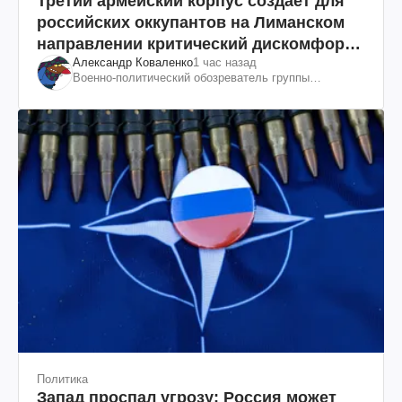
Третий армейский корпус создает для
российских оккупантов на Лиманском
направлении критический дискомфорт:
Александр Коваленко
1 час назад
как это удалось
Военно-политический обозреватель группы
"Информационное сопротивление"
Политика
Запад проспал угрозу: Россия может