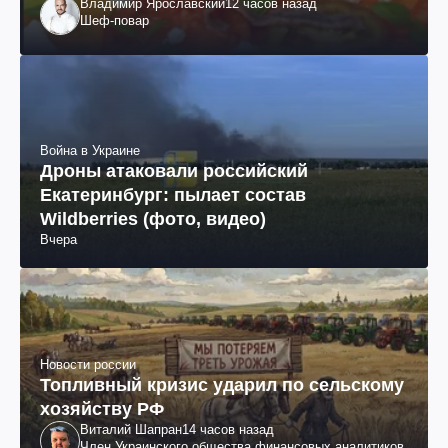
Владимир Ярославский
12 часов назад
Шеф-повар
Война в Украине
Дроны атаковали российский
Екатеринбург: пылает состав
Wildberries (фото, видео)
Вчера
Новости россии
Топливный кризис ударил по сельскому
хозяйству РФ
Виталий Шапран
14 часов назад
Член Украинского общества финансовых аналитиков