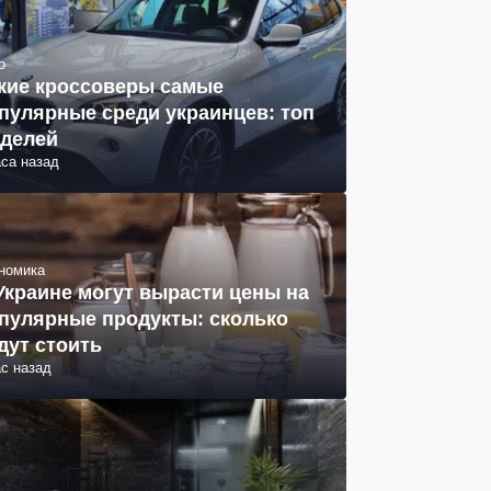
о
кие кроссоверы самые
пулярные среди украинцев: топ
делей
аса назад
номика
Украине могут вырасти цены на
пулярные продукты: сколько
дут стоить
ас назад