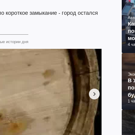
 короткое замыкание - город остался
Авт
Ка
по
мо
ые истории дня
4 ч
Эко
В 
по
бу
1 ч