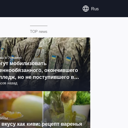
Rus
TOP news
на в Украине
гут мобилизовать
еннообязанного, окончившего
лледж, но не поступившего в
асов назад
з: объяснение юриста
епты
 вкусу как киви: рецепт варенья