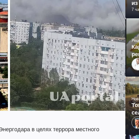
из
7 ч
Рец
Ка
ре
Нов
То
се
Энергодара в целях террора местного