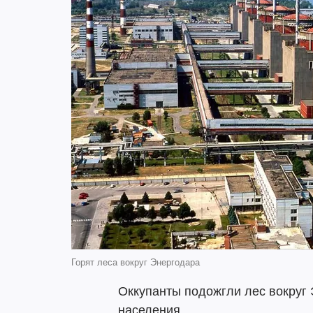
Горят леса вокруг Энергодара
Оккупанты подожгли лес вокруг 
населения.