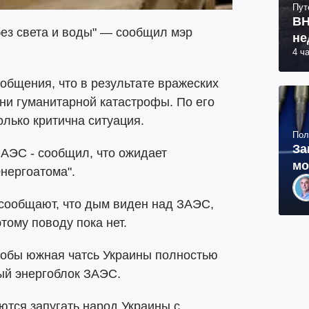
Пут
ВН
ез света и воды" — сообщил мэр
не
4 ч
общения, что в результате вражеских
ани гуманитарной катастрофы. По его
олько критична ситуация.
Пол
За
АЭС - сообщил, что ожидает
мо
нергоатома".
е сообщают, что дым виден над ЗАЭС,
ому поводу пока нет.
кобы южная чатсь Украины полностью
ный энергоблок ЗАЭС.
ются запугать народ Украины с