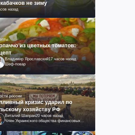
 кабачков не зиму
асов назад
епты
рпаччо из цветных томатов:
цепт
Владимир Ярославский
17 часов назад
Шеф-повар
ости россии
пливный кризис ударил по
льскому хозяйству РФ
Виталий Шапран
20 часов назад
Член Украинского общества финансовых
аналитиков