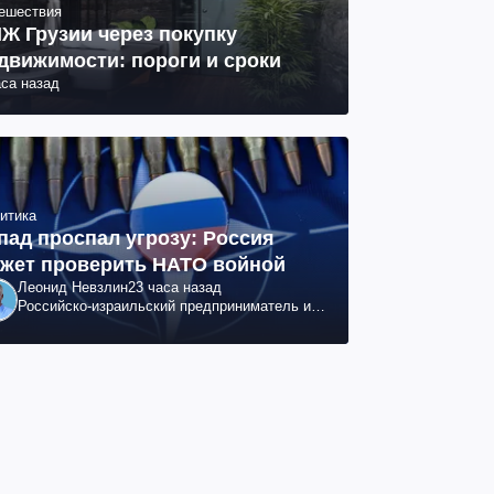
ешествия
Ж Грузии через покупку
движимости: пороги и сроки
аса назад
итика
пад проспал угрозу: Россия
жет проверить НАТО войной
Леонид Невзлин
23 часа назад
Российско-израильский предприниматель и
общественный деятель, бывший вице-
президент "ЮКОСа"