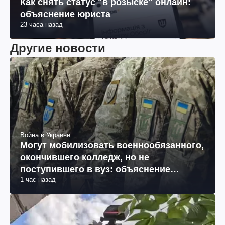
Как снять статус "в розыске" онлайн:
объяснение юриста
23 часа назад
Другие новости
Война в Украине
Могут мобилизовать военнообязанного,
окончившего колледж, но не
поступившего в вуз: объяснение
1 час назад
юриста