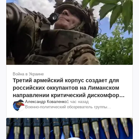
Война в Украине
Третий армейский корпус создает для
российских оккупантов на Лиманском
направлении критический дискомфорт:
Александр Коваленко
1 час назад
как это удалось
Военно-политический обозреватель группы
"Информационное сопротивление"