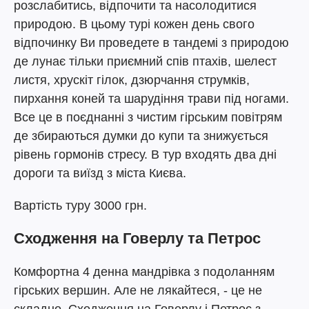
розслабитись, відпочити та насолодитися
природою. В цьому турі кожен день свого
відпочинку Ви проведете в тандемі з природою
де лунає тільки приємний спів птахів, шелест
листя, хрускіт гілок, дзюрчання струмків,
пирхання коней та шарудіння трави під ногами.
Все це в поєднанні з чистим гірським повітрям
де збираються думки до купи та знижується
рівень гормонів стресу. В тур входять два дні
дороги та виїзд з міста Києва.
Вартість туру 3000 грн.
Сходження на Говерлу та Петрос
Комфортна 4 денна мандрівка з подоланням
гірських вершин. Але не лякайтеся, - це не
складно. Сходження на Говерлу і Петрос з