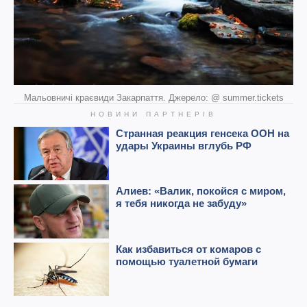
Мальовничі краєвиди Закарпаття. Джерело: @ summer.tickets