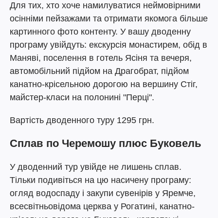
Для тих, хто хоче намилуватися неймовірними
осінніми пейзажами та отримати якомога більше
картинного фото контенту. У вашу дводенну
програму увійдуть: екскурсія монастирем, обід в
Маняві, поселення в готель Ясіня та вечеря,
автомобільний підйом на Драгобрат, підйом
канатно-крісельною дорогою на вершину Стіг,
майстер-класи на полонині "Перці".
Вартість дводенного туру 1295 грн.
Сплав по Черемошу плюс Буковель
У дводенний тур увійде не лишень сплав.
Тільки подивіться на цю насичену програму:
огляд водоспаду і закупи сувенірів у Яремче,
всесвітньовідома церква у Рогатині, канатно-