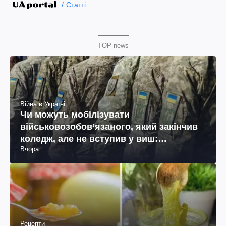
Статті
TOP news
Війна в Україні
Чи можуть мобілізувати
військовозобов’язаного, який закінчив
коледж, але не вступив у виш:
Вчора
пояснення юриста
Рецепти