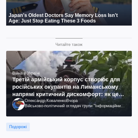
Читайте також
Війна в Україні
Третій армійський корпус створює для
російських окупантів на Лиманському
напрямі критичний дискомфорт: як це
Олександр Коваленко
Вчора
вдалося
Військово-політичний оглядач групи "Інформаційний
спротив"
Подорожі