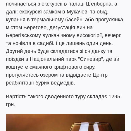
починається з екскурсії в палаці Шенборна, а
далі: екскурсія замком в Мукачеві та обід,
купання в термальному басейні або прогулянка
містом Берегово, дегустація вин на
Берегівському вулканічному високогір'ї, вечеря
та ночівля в садибі. І це лишень один день.
Другий день буде складатися зі сніданку та
поїздки в Національний парк "Синевир", де ви
коштуєте смачного крафтового сиру,
прогуляєтесь озером та відвідаєте Центр
реабілітації бурих ведмедів.
Вартість такого дводенного туру складає 1295
грн.