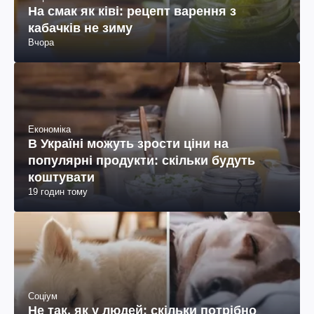
На смак як ківі: рецепт варення з
кабачків не зиму
Вчора
Економіка
В Україні можуть зрости ціни на
популярні продукти: скільки будуть
коштувати
19 годин тому
Соціум
Не так, як у людей: скільки потрібно