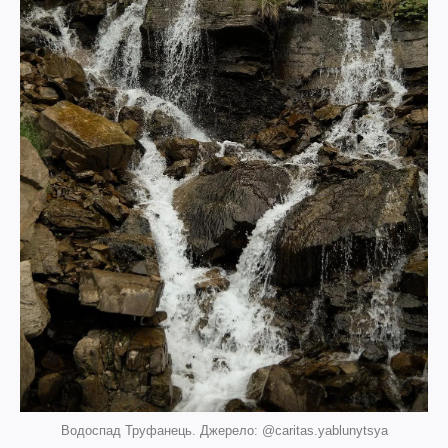
Водоспад Труфанець. Джерело: @caritas.yablunytsya