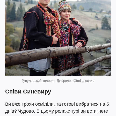
Гуцульський колорит. Джерело: @tmlianochko
Співи Синевиру
Ви вже трохи осміліли, та готові вибратися на 5
днів? Чудово. В цьому релакс турі ви встигнете