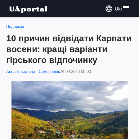
Ukr
Подорожі
10 причин відвідати Карпати
восени: кращі варіанти
гірського відпочинку
Анна Веселова - Соловонюк
24.09.2023 08:00