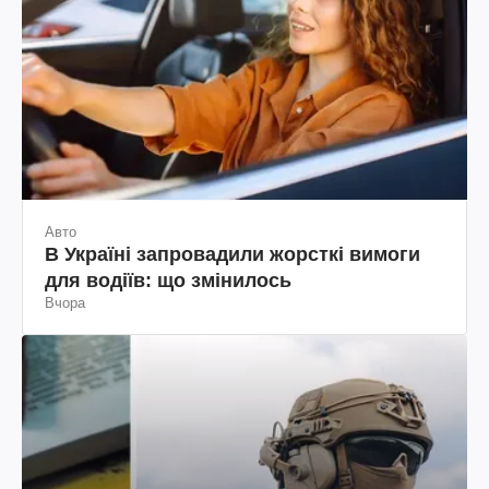
Авто
В Україні запровадили жорсткі вимоги
для водіїв: що змінилось
Вчора