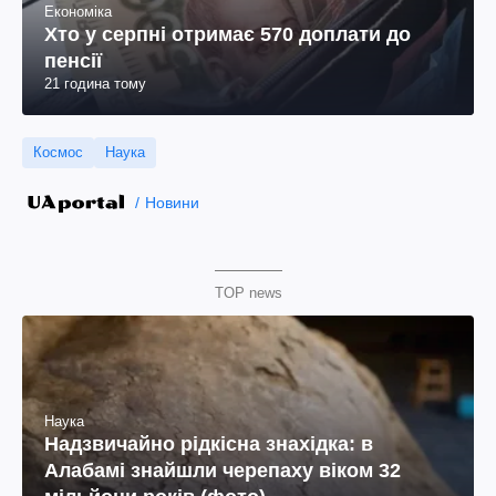
Економіка
Хто у серпні отримає 570 доплати до
пенсії
21 година тому
Космос
Наука
Новини
TOP news
Наука
Надзвичайно рідкісна знахідка: в
Алабамі знайшли черепаху віком 32