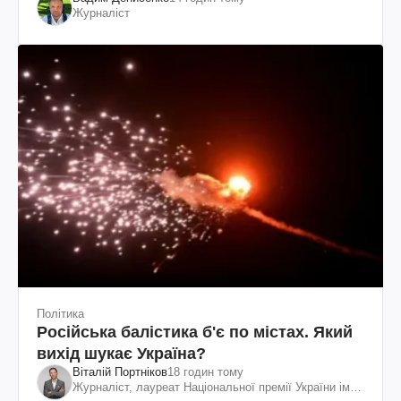
Журналіст
Політика
Російська балістика б'є по містах. Який
вихід шукає Україна?
Віталій Портніков
18 годин тому
Журналіст, лауреат Національної премії України ім.