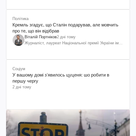
Політика
Кремль згадує, що Сталін подарував, але мовчить
про те, що він відібрав
Віталій Портніков
2 дні тому
Журналіст, лауреат Національної премії України ім.
Шевченка
Соціум
У вашому домі зʼявилось цуценя: шо робити в
першу чергу
2 дні тому