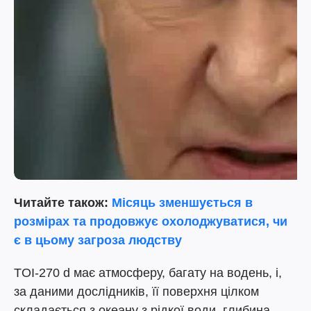
Читайте також:
Місяць зменшується в
розмірах та продовжує охолоджуватися, чи
є в цьому загроза людству
TOI-270 d має атмосферу, багату на водень, і,
за даними дослідників, її поверхня цілком
складається з океану з рідкої води, глибина