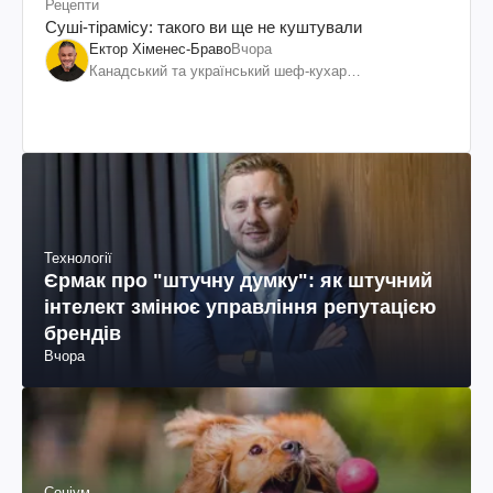
Рецепти
Суші-тірамісу: такого ви ще не куштували
Ектор Хіменес-Браво
Вчора
Канадський та український шеф-кухар
колумбійського походження, бізнесмен, телеведучий
Технології
Єрмак про "штучну думку": як штучний
інтелект змінює управління репутацією
брендів
Вчора
Соціум