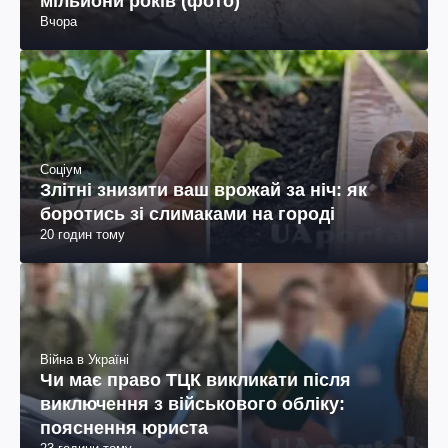
мільйони років (фото)
Вчора
Соціум
Злітні знизити ваш врожай за ніч: як
боротись зі слимаками на городі
20 годин тому
Війна в Україні
Чи має право ТЦК викликати після
виключення з військового обліку:
пояснення юриста