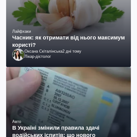
Лайфхаки
Часник: як отримати від нього максимум
користі?
Оксана Скіталінська
2 дні тому
Лікар-дієтолог
Авто
В Україні змінили правила здачі
водійських іспитів: що нового