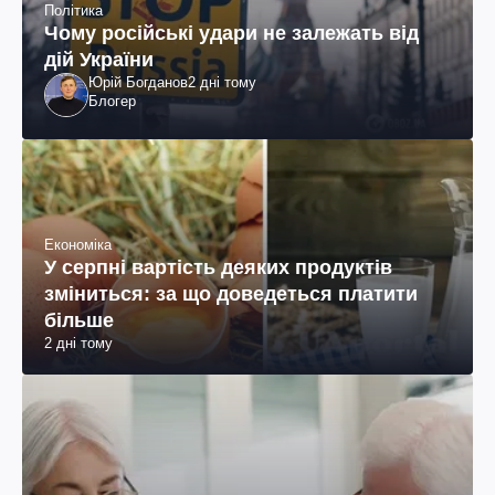
Політика
Чому російські удари не залежать від
дій України
Юрій Богданов
2 дні тому
Блогер
Економіка
У серпні вартість деяких продуктів
зміниться: за що доведеться платити
більше
2 дні тому