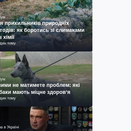
іум
я прихильників природніх
тодів: як боротись зі слимаками
з хімії
один тому
іум
ними не матимете проблем: які
баки мають міцне здоров’я
один тому
а в Україні