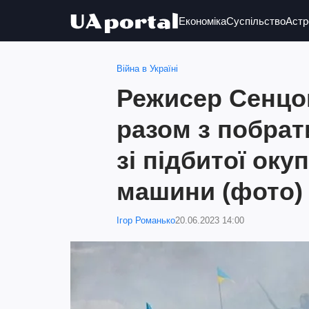
Економіка
Суспільство
Астр
Війна в Україні
Режисер Сенцов
разом з побра
зі підбитої ок
машини (фото)
Ігор Романько
20.06.2023 14:00