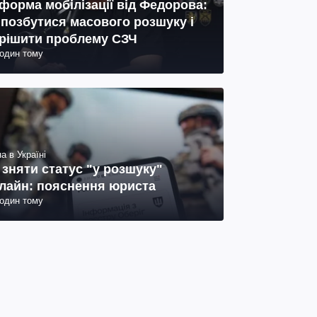
форма мобілізації від Федорова:
 позбутися масового розшуку і
рішити проблему СЗЧ
годин тому
а в Україні
 зняти статус "у розшуку"
лайн: пояснення юриста
годин тому