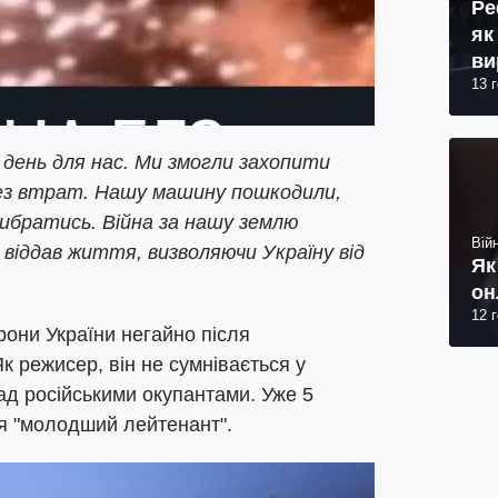
Ре
як
ви
13 
 день для нас. Ми змогли захопити
 без втрат. Нашу машину пошкодили,
вибратись. Війна за нашу землю
Війн
 віддав життя, визволяючи Україну від
Як
он
12 
они України негайно після
 режисер, він не сумнівається у
ад російськими окупантами. Уже 5
я "молодший лейтенант".