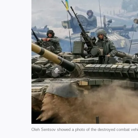
Oleh Sentsov showed a photo of the destroyed combat vehi