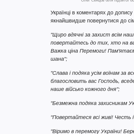
Олег Сенцов біля підбитої б
Українці в коментарях до допис
якнайшвидше повернутися до сім'
"Щиро вдячні за захист всім на
повертайтесь до тих, хто на вас
Важка ціна Перемоги! Пам'ятаєм
шана";
"Слава і подяка усім воїнам за в
благословить вас Господь, всед
наше військо кожного дня";
"Безмежна подяка захисникам Укр
"Повертайтеся всі живі! Честь і
"Віримо в перемогу України! Бер