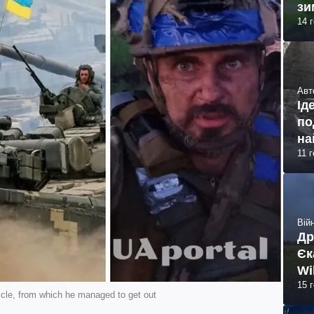
зи
14 
Авт
Ід
по
на
11 
Війн
Др
Єк
Wi
15 
cle, from which he managed to get out