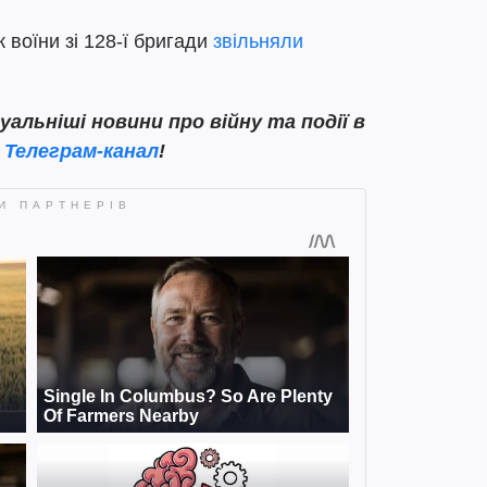
 воїни зі 128-ї бригади
звільняли
льніші новини про війну та події в
ш
Телеграм-канал
!