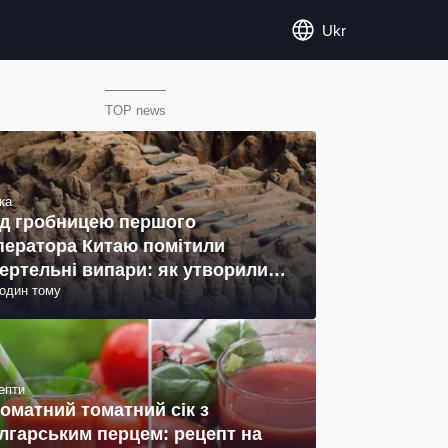
Ukr
TOP news
ка
д гробницею першого
ператора Китаю помітили
ертельні випари: як утворились
годин тому
ото)
епти
оматний томатний сік з
лгарським перцем: рецепт на