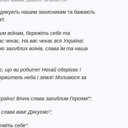
ойової машини. Джерело: facebook.com
у дякують нашим захисникам та бажають
ї:
шим воїнам, бережіть себе та
 чекає. На вас чекає вся Україна!
о загиблих воїнів, слава їм та наша
се, що ви робите! Нехай оберігає і
ержитель неба і землі! Молимося за
аїни! Вічна слава загиблим Героям!";
 слава вам! Дякуємо";
ежіть себе".