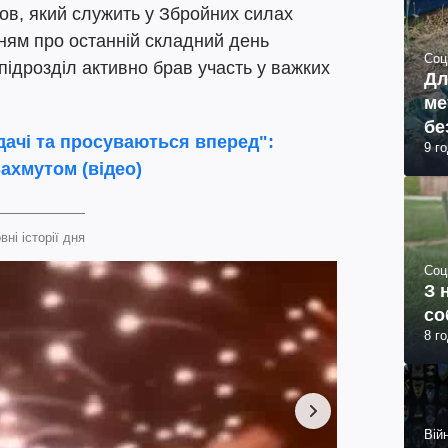
в, який служить у Збройних силах
ям про останній складний день
Соц
 підрозділ активно брав участь у важких
Дл
ме
бе
ачі та просуваються вперед":
9 г
ахмутом (відео)
вні історії дня
Соц
З 
со
8 г
Війн