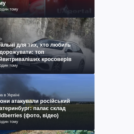
му
годин тому
о
еальні для тих, хто любить
дорожувати: топ
йвитриваліших кросоверів
годин тому
а в Україні
они атакували російський
атеринбург: палає склад
ldberries (фото, відео)
годин тому