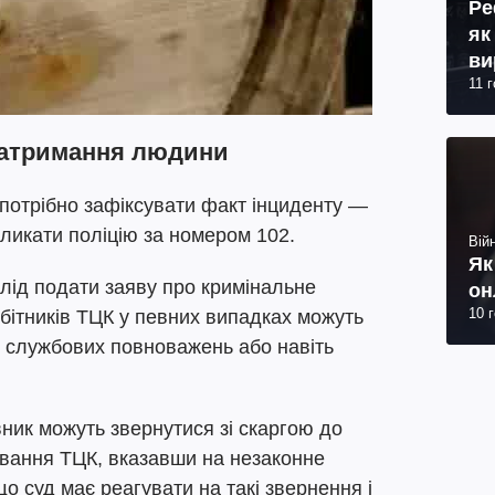
Ре
як
ви
11 
 затримання людини
потрібно зафіксувати факт інциденту —
ликати поліцію за номером 102.
Війн
Як
лід подати заяву про кримінальне
он
10 
бітників ТЦК у певних випадках можуть
 службових повноважень або навіть
вник можуть звернутися зі скаргою до
ування ТЦК, вказавши на незаконне
о суд має реагувати на такі звернення і