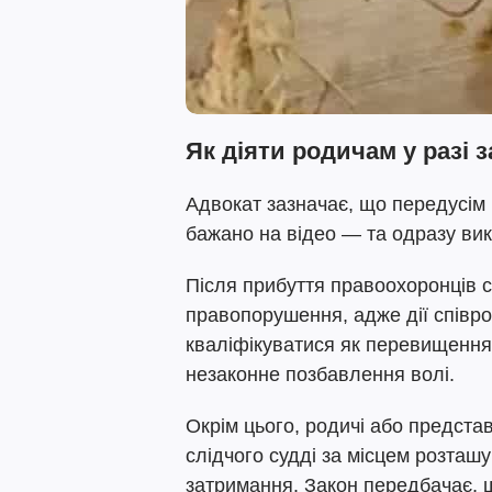
Як діяти родичам у разі
Адвокат зазначає, що передусім 
бажано на відео — та одразу вик
Після прибуття правоохоронців с
правопорушення, адже дії співро
кваліфікуватися як перевищення
незаконне позбавлення волі.
Окрім цього, родичі або предста
слідчого судді за місцем розташ
затримання. Закон передбачає, щ