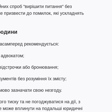
йних спроб "вирішити питання" без
е призвести до помилок, які ускладнять
людини
насамперед рекомендується:
 адвокатом;
 відстрочки або бронювання;
ментів без розуміння їх змісту;
ьмово зазначати свою незгоду.
го тиску та не погоджуватися на дії, з
е може вплинути на подальші юридичні