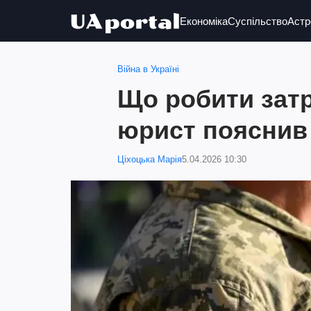
Економіка
Суспільство
Астр
Війна в Україні
Що робити зат
юрист пояснив 
Ціхоцька Марія
5.04.2026 10:30