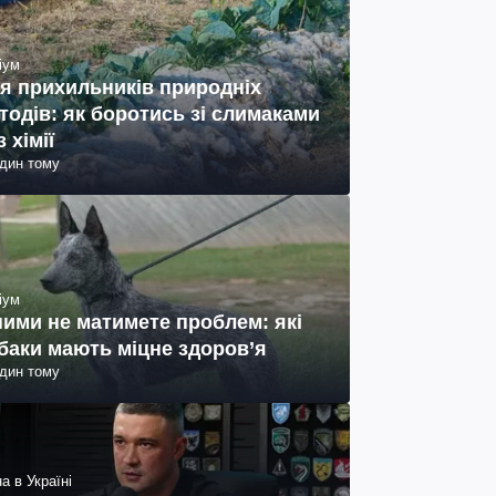
іум
я прихильників природніх
тодів: як боротись зі слимаками
з хімії
один тому
іум
ними не матимете проблем: які
баки мають міцне здоров’я
один тому
а в Україні