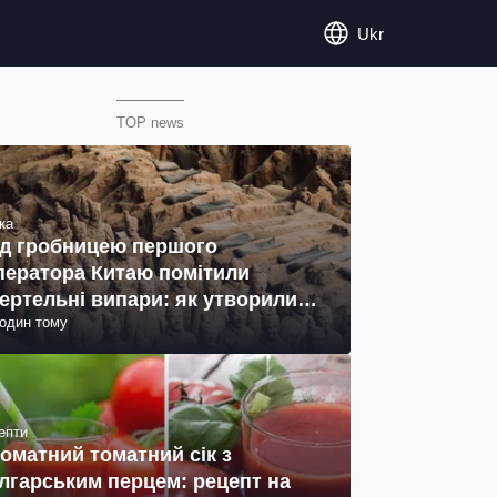
Ukr
TOP news
ка
д гробницею першого
ператора Китаю помітили
ертельні випари: як утворились
годин тому
ото)
епти
оматний томатний сік з
лгарським перцем: рецепт на