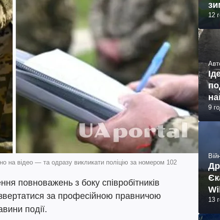
зи
12 
Авт
Ід
по
на
9 г
Війн
но на відео — та одразу викликати поліцію за номером 102
Др
Єк
ня повноважень з боку співробітників
Wi
 звертатися за професійною правничою
13 
авини події.