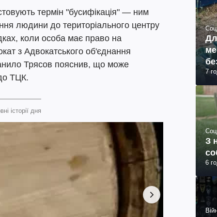
истовують термін "бусифікація" — ним
ння людини до територіального центру
Соц
Дл
ках, коли особа має право на
ме
кат з Адвокатського об'єднання
бе
анило Трясов пояснив, що може
7 г
до ТЦК.
вні історії дня
Соц
З 
со
6 г
Війн