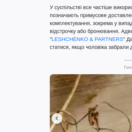
У суспільстві все частіше викор
позначають примусове доставле
комплектування, зокрема у випад
відстрочку або бронювання. Адво
"
LESHCHENKO & PARTNERS
" Д
статися, якщо чоловіка забрали 
Голо