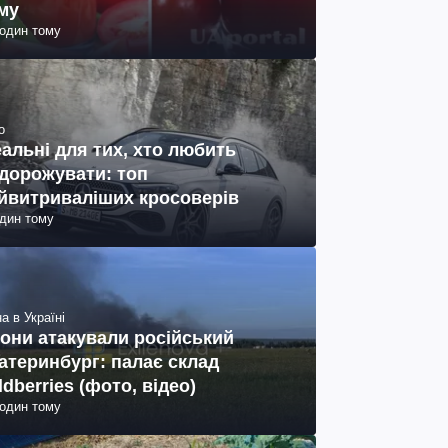
му
годин тому
о
еальні для тих, хто любить
дорожувати: топ
йвитриваліших кросоверів
один тому
а в Україні
они атакували російський
атеринбург: палає склад
ldberries (фото, відео)
годин тому