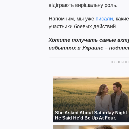
відіграють вирішальну роль.
Напомним, мы уже
писали
, каки
участники боевых действий.
Хотите получать самые акту
событиях в Украине – подпи