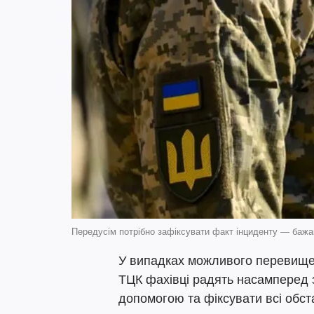
Передусім потрібно зафіксувати факт інциденту — бажа
У випадках можливого перевищен
ТЦК фахівці радять насамперед
допомогою та фіксувати всі обст