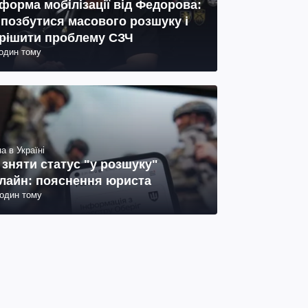
форма мобілізації від Федорова:
 позбутися масового розшуку і
рішити проблему СЗЧ
годин тому
а в Україні
 зняти статус "у розшуку"
лайн: пояснення юриста
годин тому