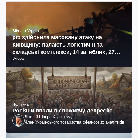
Війна в Україні
рф здійснила масовану атаку на
Київщину: палають логістичні та
складські комплекси, 14 загиблих, 27
Вчора
поранених (фото, відео)
Політика
Росіяни впали в споживчу депресію
Віталій Шапран
2 дні тому
Член Українського товариства фінансових аналітиків