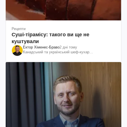
Рецепти
Суші-тірамісу: такого ви ще не
куштували
Ектор Хіменес-Браво
2 дні тому
Канадський та український шеф-кухар
колумбійського походження, бізнесмен, телеведучий