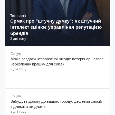
Технології
Єрмак про "штучну думку": як штучний
інтелект змінює управління репутацією
брендів
2 дні тому
Соціум
Може завдати незворотної шкоди: ветеринар назвав
небезпечну іграшку для собак
2 дні тому
Соціум
Забудуть дорогу до вашого городу: дешевий спосіб
відлякати шкідників
2 дні тому