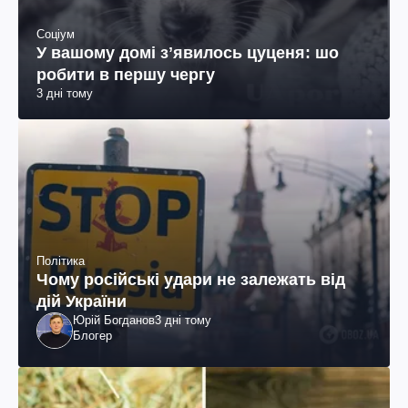
Соціум
У вашому домі зʼявилось цуценя: шо
робити в першу чергу
3 дні тому
Політика
Чому російські удари не залежать від
дій України
Юрій Богданов
3 дні тому
Блогер