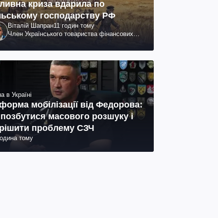
ливна криза вдарила по
льському господарству РФ
Віталій Шапран
11 годин тому
Член Українського товариства фінансових
аналітиків
а в Україні
форма мобілізації від Федорова:
 позбутися масового розшуку і
рішити проблему СЗЧ
година тому