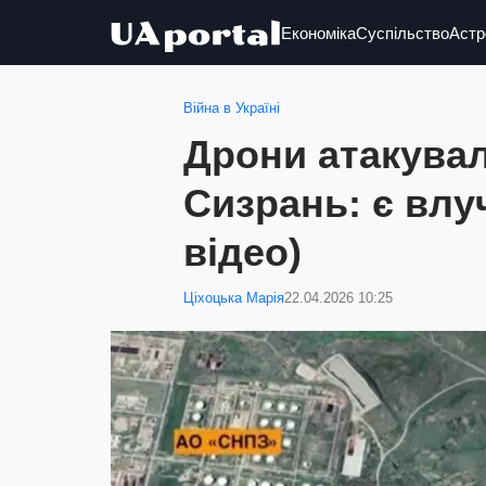
Економіка
Суспільство
Астр
Війна в Україні
Дрони атакувал
Сизрань: є влу
відео)
Ціхоцька Марія
22.04.2026 10:25