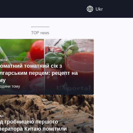
Ukr
TOP news
епти
оматний томатний сік з
лгарським перцем: рецепт на
му
години тому
ка
д гробницею першого
ператора Китаю помітили