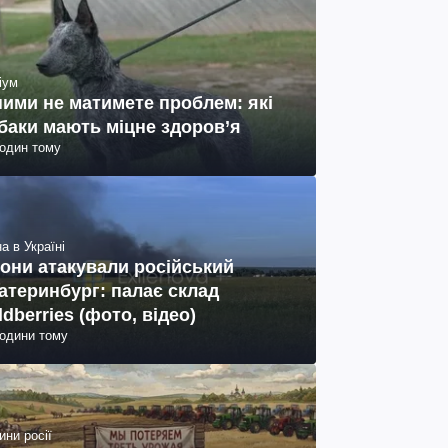
іум
ними не матимете проблем: які
баки мають міцне здоров’я
годин тому
а в Україні
они атакували російський
атеринбург: палає склад
ldberries (фото, відео)
години тому
ини росії