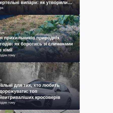
ертельні випари: як утворились
ра
ото)
іум
я прихильників природніх
тодів: як боротись зі слимаками
з хімії
годин тому
о
еальні для тих, хто любить
дорожувати: топ
йвитриваліших кросоверів
годин тому