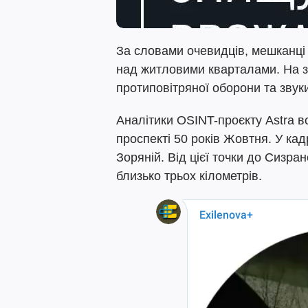
За словами очевидців, мешканці 
над житловими кварталами. На з
протиповітряної оборони та звуки
Аналітики OSINT-проєкту Astra в
проспекті 50 років Жовтня. У ка
Зоряній. Від цієї точки до Сизр
близько трьох кілометрів.