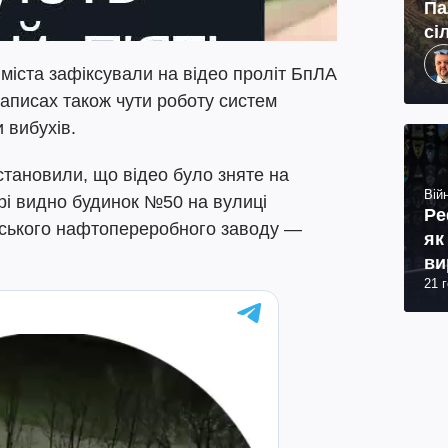
Па
сі
міста зафіксували на відео проліт БпЛА
аписах також чути роботу систем
 вибухів.
становили, що відео було зняте на
Війн
дрі видно будинок №50 на вулиці
Ре
анського нафтопереробного заводу —
як
ви
21 