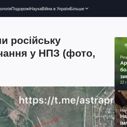
ологія
Подорожі
Наука
Війна в Україні
Більше
и російську
чання у НПЗ (фото,
Рец
Ар
бо
зи
22 
Нау
На
ім