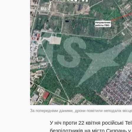
За попередніми даними, дрони помітили неподалік місц
У ніч проти 22 квітня російські 
безпілотників на місто Сизрань у