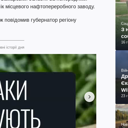
ік місцевого нафтопереробного заводу.
ож повідомив губернатор регіону
Соц
З 
со
16 
вні історії дня
Війн
Др
Єк
Wi
23 
Нов