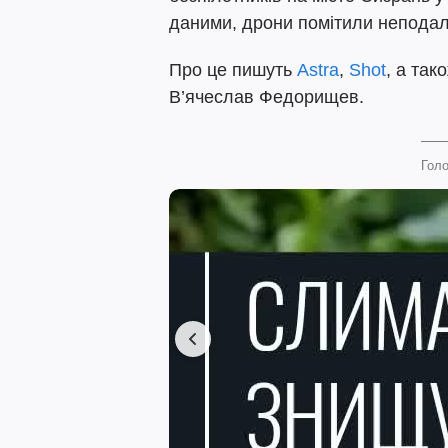
даними, дрони помітили неподал
Про це пишуть
Astra
,
Shot
, а так
В’ячеслав Федорищев.
Голо