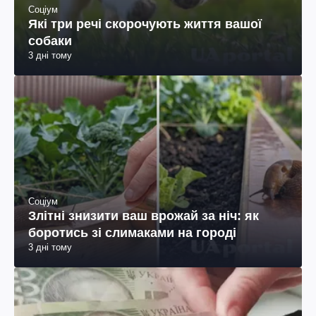
Соціум
Які три речі скорочують життя вашої
собаки
3 дні тому
Соціум
Злітні знизити ваш врожай за ніч: як
боротись зі слимаками на городі
3 дні тому