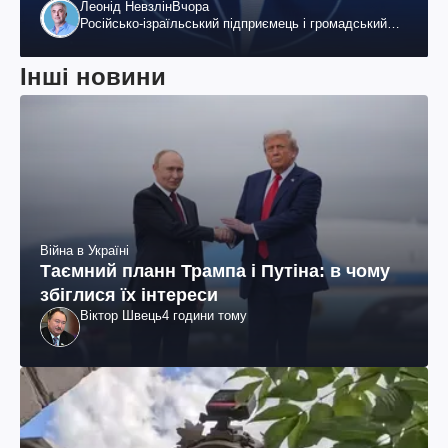
Леонід Невзлін
Вчора
Російсько-ізраїльський підприємець і громадський
діяч, колишній віцепрезидент "ЮКОСа"
Інші новини
Війна в Україні
Таємний планн Трампа і Путіна: в чому
збіглися їх інтереси
Віктор Швець
4 години тому