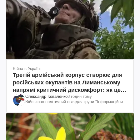
Війна в Україні
Третій армійський корпус створює для
російських окупантів на Лиманському
напрямі критичний дискомфорт: як це
Олександр Коваленко
8 годин тому
вдалося
Військово-політичний оглядач групи "Інформаційний
спротив"