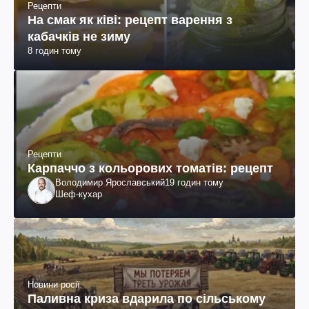
Рецепти
На смак як ківі: рецепт варення з
кабачків не зиму
8 годин тому
Рецепти
Карпаччо з кольорових томатів: рецепт
Володимир Ярославський
19 годин тому
Шеф-кухар
Новини росії
Паливна криза вдарила по сільському