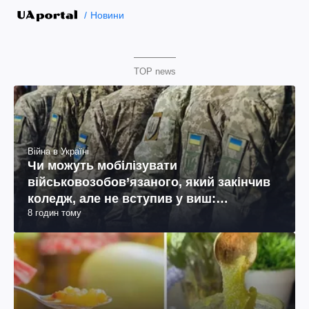
Новини
TOP news
Війна в Україні
Чи можуть мобілізувати
військовозобов’язаного, який закінчив
коледж, але не вступив у виш:
8 годин тому
пояснення юриста