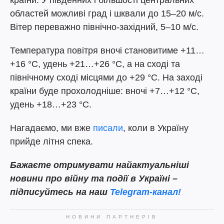
країни. У південних і більшості центральних
областей можливі град і шквали до 15–20 м/с.
Вітер переважно північно-західний, 5–10 м/с.
Температура повітря вночі становитиме +11…
+16 °C, удень +21…+26 °C, а на сході та
північному сході місцями до +29 °C. На заході
країни буде прохолодніше: вночі +7…+12 °C,
удень +18…+23 °C.
Нагадаємо, ми вже
писали
, коли в Україну
прийде літня спека.
Бажаєте отримувати найактуальніші
новини про війну та події в Україні –
підписуйтесь на наш
Telegram-канал!