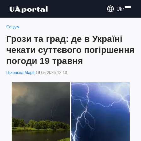
Ukr
Соціум
Грози та град: де в Україні
чекати суттєвого погіршення
погоди 19 травня
Ціхоцька Марія
19.05.2026 12:10