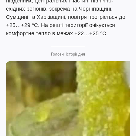
південних, центральних і частині північно-
східних регіонів, зокрема на Чернігівщині,
Сумщині та Харківщині, повітря прогріється до
+25…+29 °C. На решті території очікується
комфортне тепло в межах +22…+25 °C.
Головні історії дня