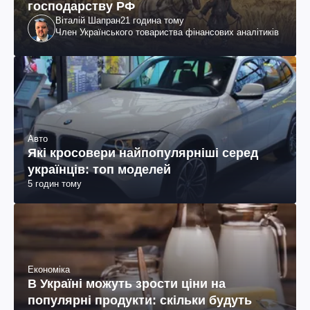
господарству РФ
Віталій Шапран
21 година тому
Член Українського товариства фінансових аналітиків
Авто
Які кросовери найпопулярніші серед
українців: топ моделей
5 годин тому
Економіка
В Україні можуть зрости ціни на
популярні продукти: скільки будуть