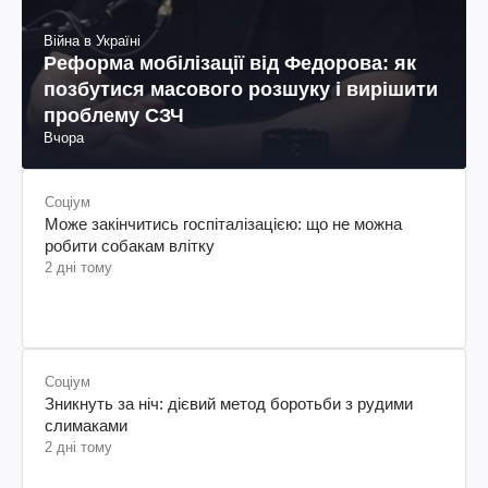
Війна в Україні
Реформа мобілізації від Федорова: як
позбутися масового розшуку і вирішити
проблему СЗЧ
Вчора
Соціум
Може закінчитись госпіталізацією: що не можна
робити собакам влітку
2 дні тому
Соціум
Зникнуть за ніч: дієвий метод боротьби з рудими
слимаками
2 дні тому