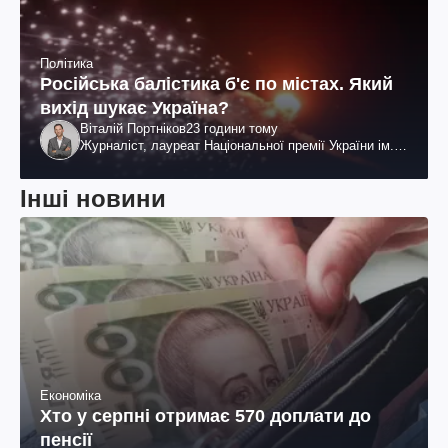
Політика
Російська балістика б'є по містах. Який
вихід шукає Україна?
Віталій Портніков
23 години тому
Журналіст, лауреат Національної премії України ім.
Шевченка
Інші новини
Економіка
Хто у серпні отримає 570 доплати до
пенсії