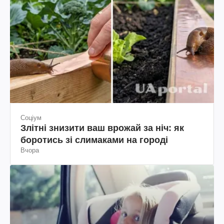
Соціум
Злітні знизити ваш врожай за ніч: як
боротись зі слимаками на городі
Вчора