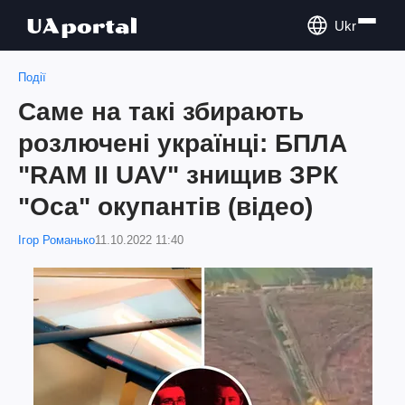
Ukr
Події
Саме на такі збирають
розлючені українці: БПЛА
"RAM II UAV" знищив ЗРК
"Оса" окупантів (відео)
Ігор Романько
11.10.2022 11:40