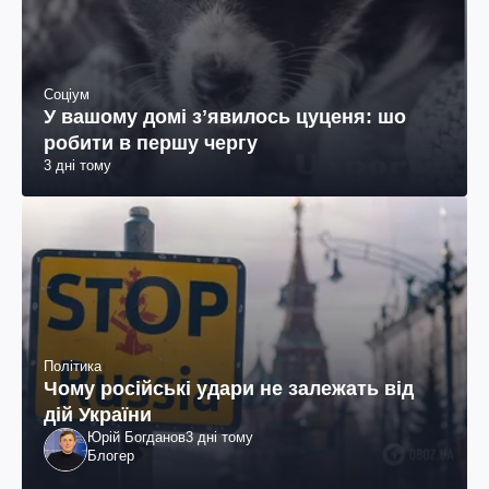
Соціум
У вашому домі зʼявилось цуценя: шо
робити в першу чергу
3 дні тому
Політика
Чому російські удари не залежать від
дій України
Юрій Богданов
3 дні тому
Блогер