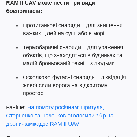
RAM II UAV може нести три види
боєприпасів:
Протитанкові снаряди – для знищення
важких цілей на суші або в морі
Термобаричні снаряди – для ураження
об'єктів, що знаходяться в будинках та
малій броньованій техніці з людьми
Осколково-фугасні снаряди – ліквідація
живої сили ворога на відкритому
просторі
Раніше:
На помсту росіянам: Притула,
Стерненко та Лаченков оголосили збір на
дрони-камікадзе RAM ІІ UAV