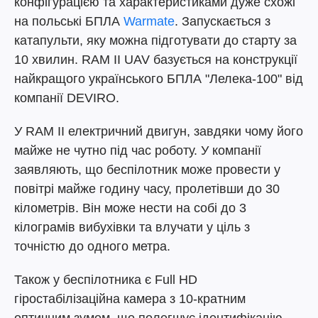
конфігурацією та характеристиками дуже схожі
на польські БПЛА
Warmate
. Запускається з
катапульти, яку можна підготувати до старту за
10 хвилин. RAM II UAV базується на конструкції
найкращого українського БПЛА "Лелека-100" від
компанії DEVIRO.
У RAM II електричний двигун, завдяки чому його
майже не чутно під час роботу. У компанії
заявляють, що беспілотник може провести у
повітрі майже годину часу, пролетівши до 30
кілометрів. Він може нести на собі до 3
кілограмів вибухівки та влучати у ціль з
точністю до одного метра.
Також у беспілотника є Full HD
гіростабілізаційна камера з 10-кратним