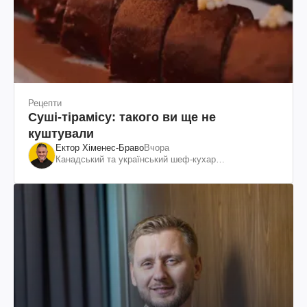
Рецепти
Суші-тірамісу: такого ви ще не
куштували
Ектор Хіменес-Браво
Вчора
Канадський та український шеф-кухар
колумбійського походження, бізнесмен, телеведучий