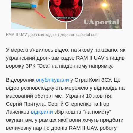
RAM II UAV дрон-камікадзе. Джерело: uaportal.com
У мережі з'явилось відео, на якому показано, як
український дрон-камікадзе RAM II UAV знищив
ворожу ЗРК "Оса" на південному напрямку.
Відеоролик
опублікували
у СтратКомі ЗСУ. Це
відео розповсюджують мережею у відповідь на
масований обстріл міст України 10 жовтня.
Сергій Притула, Сергій Стерненко та Ігор
Лаченков
відкрили
збір коштів "на помсту"
окупантам, у рамках якої вони хочуть придбати
величезну партію дронів RAM II UAV, роботу