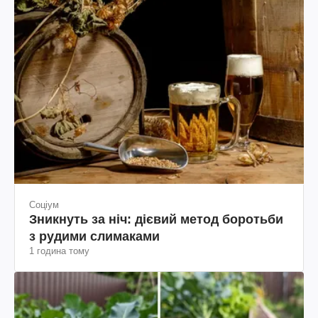
Соціум
Зникнуть за ніч: дієвий метод боротьби
з рудими слимаками
1 година тому