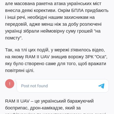
але масована ракетна атака українських міст
внесла деякі корективи. Окрім БПЛА придбають
і інші речі, необхідні нашим захисникам на
передовій, адже менш ніж за добу розлючені
українці зібрали неймовірну суму грошей "на
помсту".
Так, на тлі цих подій, у мережі з'явилось відео,
на якому RAM II UAV знищив ворожу ЗРК "Оса",
яку було створено саме для того, щоб вражати
повітряні цілі.
RAM II UAV – це український баражуючий
боєприпас, дрон-камікадзе, який за