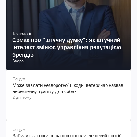
Технології
Єрмак про "штучну думку": як штучний
інтелект змінює управління репутацією
брендів
Вчора
Соціум
Може завдати незворотної шкоди: ветеринар назвав
небезпечну іграшку для собак
2 дні тому
Соціум
Забудуть дорогу до вашого городу: дешевий спосіб