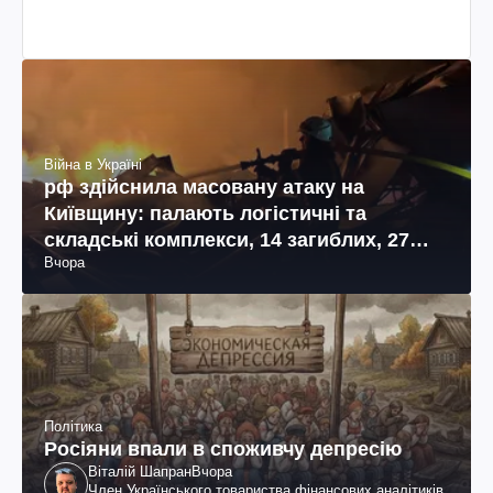
Війна в Україні
рф здійснила масовану атаку на
Київщину: палають логістичні та
складські комплекси, 14 загиблих, 27
Вчора
поранених (фото, відео)
Політика
Росіяни впали в споживчу депресію
Віталій Шапран
Вчора
Член Українського товариства фінансових аналітиків