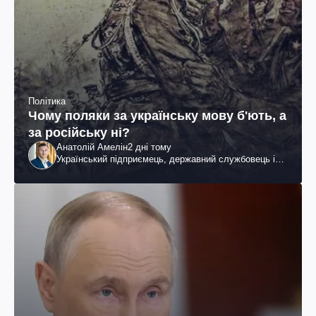
Політика
Чому поляки за українську мову б'ють, а
за російську ні?
Анатолій Амелін
2 дні тому
Український підприємець, державний службовець і
громадський діяч