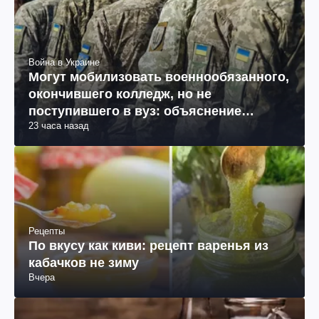
Война в Украине
Могут мобилизовать военнообязанного,
окончившего колледж, но не
поступившего в вуз: объяснение
23 часа назад
юриста
Рецепты
По вкусу как киви: рецепт варенья из
кабачков не зиму
Вчера