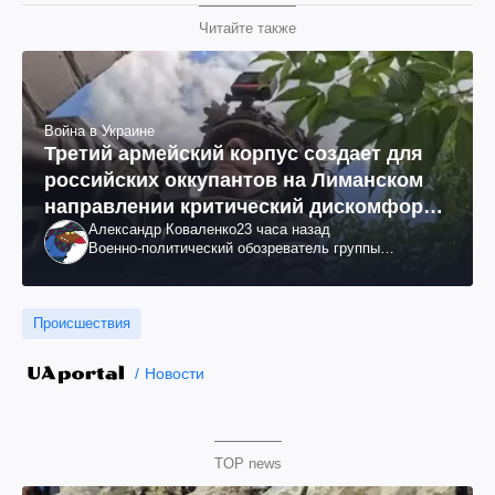
Читайте также
Война в Украине
Третий армейский корпус создает для
российских оккупантов на Лиманском
направлении критический дискомфорт:
Александр Коваленко
23 часа назад
как это удалось
Военно-политический обозреватель группы
"Информационное сопротивление"
Происшествия
Новости
TOP news