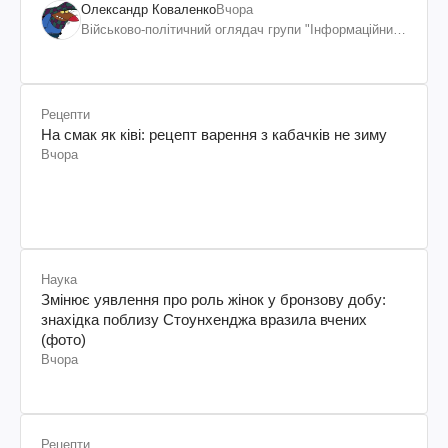
дискомфорт: як це вдалося
Олександр Коваленко
Вчора
Військово-політичний оглядач групи "Інформаційний
спротив"
Рецепти
На смак як ківі: рецепт варення з кабачків не зиму
Вчора
Наука
Змінює уявлення про роль жінок у бронзову добу:
знахідка поблизу Стоунхенджа вразила вчених
(фото)
Вчора
Рецепти