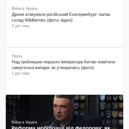
Війна в Україні
Дрони атакували російський Єкатеринбург: палає
склад Wildberries (фото, відео)
2 дні тому
Наука
Над гробницею першого імператора Китаю помітили
смертельні випари: як утворились (фото)
2 дні тому
Війна в Україні
Реформа мобілізації від Федорова: як