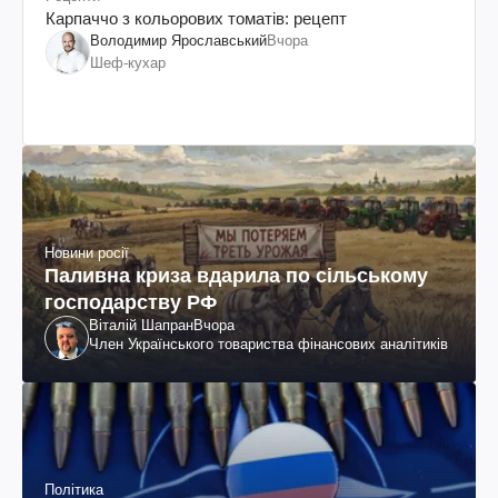
Карпаччо з кольорових томатів: рецепт
Володимир Ярославський
Вчора
Шеф-кухар
Новини росії
Паливна криза вдарила по сільському
господарству РФ
Віталій Шапран
Вчора
Член Українського товариства фінансових аналітиків
Політика