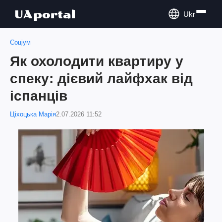
Ukr
Соціум
Як охолодити квартиру у
спеку: дієвий лайфхак від
іспанців
Ціхоцька Марія
2.07.2026 11:52