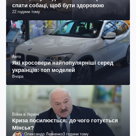
спати собаці, щоб бути здоровою
22 години тому
Авто
Які кросовери найпопулярніші серед
українців: топ моделей
Вчора
Війна в Україні
Криза посилюється: до чого готується
Мінськ?
Олександр Левченко
3 години тому