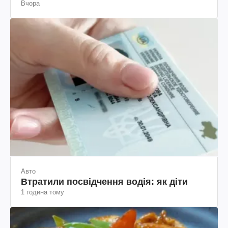
Вчора
пояснення юриста
Авто
Втратили посвідчення водія: як діти
1 година тому