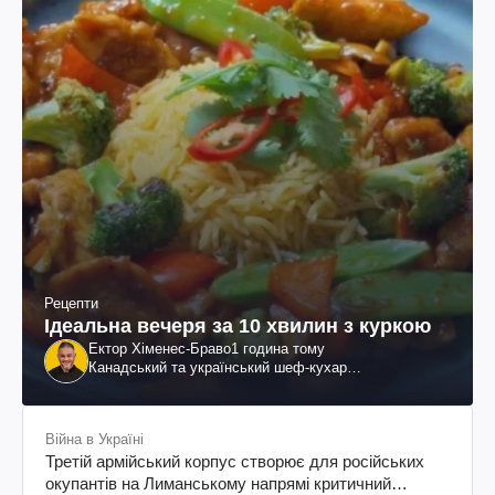
Рецепти
Ідеальна вечеря за 10 хвилин з куркою
Ектор Хіменес-Браво
1 година тому
Канадський та український шеф-кухар
колумбійського походження, бізнесмен, телеведучий
Війна в Україні
Третій армійський корпус створює для російських
окупантів на Лиманському напрямі критичний