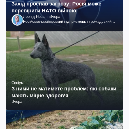
Захід проспав загрозу: Росія може
перевірити НАТО війною
Леонід Невзлін
Вчора
Російсько-ізраїльський підприємець і громадський
діяч, колишній віцепрезидент "ЮКОСа"
Соціум
З ними не матимете проблем: які собаки
мають міцне здоров’я
Вчора