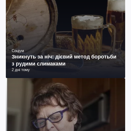
Соціум
Зникнуть за ніч: дієвий метод боротьби
з рудими слимаками
2 дні тому