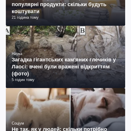
популярні продукти: скільки будуть
коштувати
21 година тому
Наука
Загадка гігантських камʼяних глечиків у
Лаосі: вчені були вражені відкриттям
(фото)
5 годин тому
Соціум
Не так, як у людей: скільки потрібно