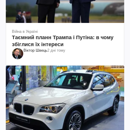
Війна в Україні
Таємний планн Трампа і Путіна: в чому
збіглися їх інтереси
Віктор Швець
2 дні тому