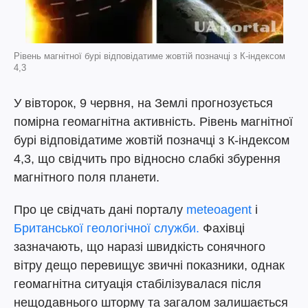
Рівень магнітної бурі відповідатиме жовтій позначці з К-індексом
4,3
У вівторок, 9 червня, на Землі прогнозується
помірна геомагнітна активність. Рівень магнітної
бурі відповідатиме жовтій позначці з К-індексом
4,3, що свідчить про відносно слабкі збурення
магнітного поля планети.
Про це свідчать дані порталу
meteoagent
і
Британської геологічної служби.
Фахівці
зазначають, що наразі швидкість сонячного
вітру дещо перевищує звичні показники, однак
геомагнітна ситуація стабілізувалася після
нещодавнього шторму та загалом залишається