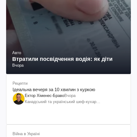
Авто
Втратили посвідчення водія: як діти
Вчора
Рецепти
Ідеальна вечеря за 10 хвилин з куркою
Ектор Хіменес-Браво
Вчора
Канадський та український шеф-кухар
колумбійського походження, бізнесмен, телеведучий
Війна в Україні