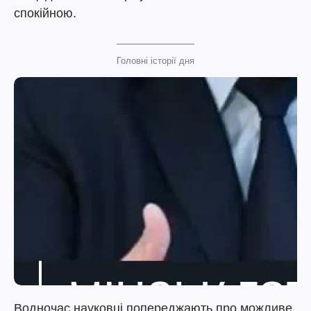
спокійною.
Головні історії дня
Водночас науковці попереджають про можливе