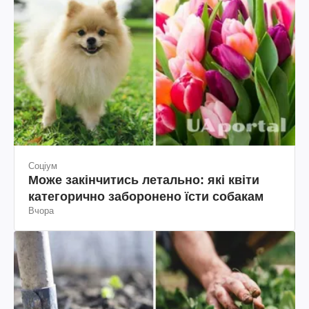
Соціум
Може закінчитись летально: які квіти
категорично заборонено їсти собакам
Вчора