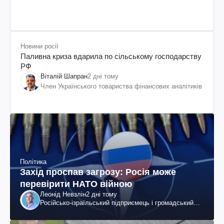
Новини росії
Паливна криза вдарила по сільському господарству
РФ
Віталій Шапран
2 дні тому
Член Українського товариства фінансових аналітиків
Політика
Захід проспав загрозу: Росія може
перевірити НАТО війною
Леонід Невзлін
2 дні тому
Російсько-ізраїльський підприємець і громадський
діяч, колишній віцепрезидент "ЮКОСа"