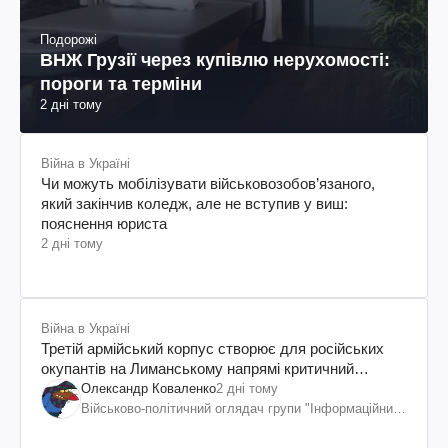
Подорожі
ВНЖ Грузії через купівлю нерухомості:
пороги та терміни
2 дні тому
Війна в Україні
Чи можуть мобілізувати військовозобов’язаного,
який закінчив коледж, але не вступив у виш:
пояснення юриста
2 дні тому
Війна в Україні
Третій армійський корпус створює для російських
окупантів на Лиманському напрямі критичний
дискомфорт: як це вдалося
Олександр Коваленко
2 дні тому
Військово-політичний оглядач групи "Інформаційний
спротив"