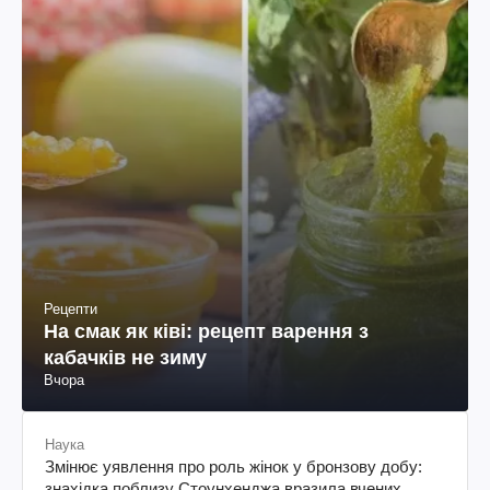
Рецепти
На смак як ківі: рецепт варення з
кабачків не зиму
Вчора
Наука
Змінює уявлення про роль жінок у бронзову добу:
знахідка поблизу Стоунхенджа вразила вчених