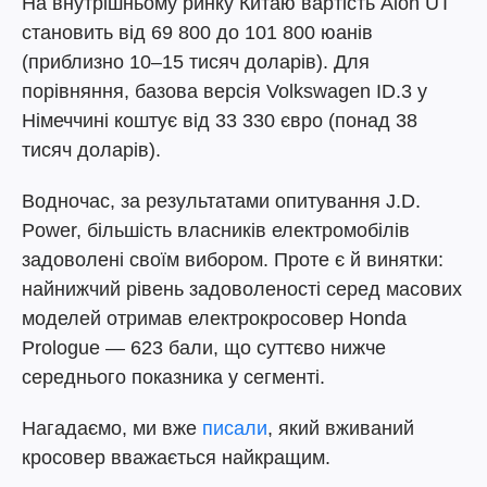
На внутрішньому ринку Китаю вартість Aion UT
становить від 69 800 до 101 800 юанів
(приблизно 10–15 тисяч доларів). Для
порівняння, базова версія Volkswagen ID.3 у
Німеччині коштує від 33 330 євро (понад 38
тисяч доларів).
Водночас, за результатами опитування J.D.
Power, більшість власників електромобілів
задоволені своїм вибором. Проте є й винятки:
найнижчий рівень задоволеності серед масових
моделей отримав електрокросовер Honda
Prologue — 623 бали, що суттєво нижче
середнього показника у сегменті.
Нагадаємо, ми вже
писали
, який вживаний
кросовер вважається найкращим.