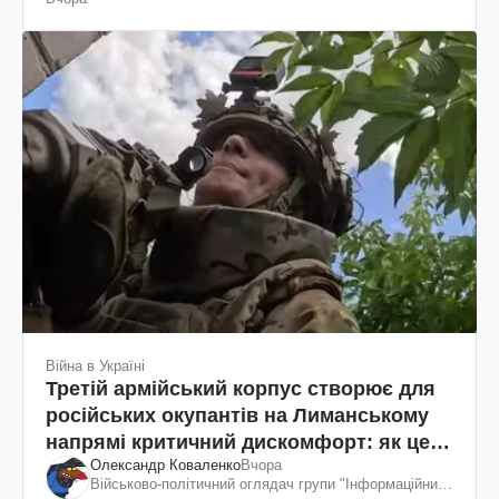
пояснення юриста
Війна в Україні
Третій армійський корпус створює для
російських окупантів на Лиманському
напрямі критичний дискомфорт: як це
Олександр Коваленко
Вчора
вдалося
Військово-політичний оглядач групи "Інформаційний