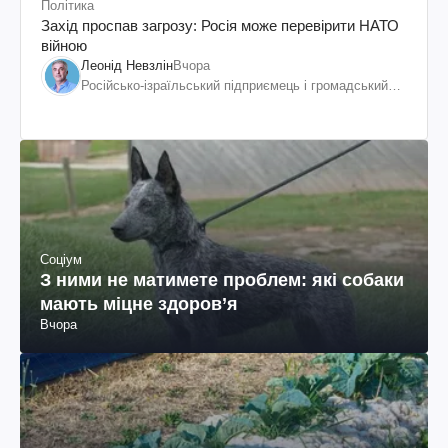
Політика
Захід проспав загрозу: Росія може перевірити НАТО
війною
Леонід Невзлін
Вчора
Російсько-ізраїльський підприємець і громадський
діяч, колишній віцепрезидент "ЮКОСа"
Соціум
З ними не матимете проблем: які собаки
мають міцне здоров’я
Вчора