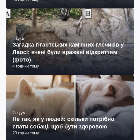
Наука
Загадка гігантських камʼяних глечиків у
Лаосі: вчені були вражені відкриттям
(фото)
4 години тому
Соціум
Не так, як у людей: скільки потрібно
спати собаці, щоб бути здоровою
20 годин тому