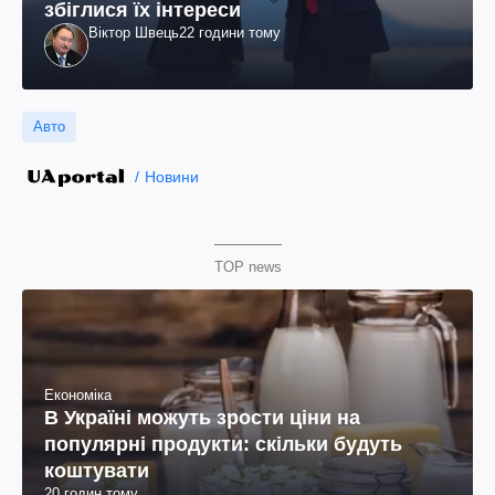
збіглися їх інтереси
Віктор Швець
22 години тому
Авто
Новини
TOP news
Економіка
В Україні можуть зрости ціни на
популярні продукти: скільки будуть
коштувати
20 годин тому