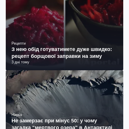
Рецепти
З нею обід готуватимете дуже швидко:
рецепт борщової заправки на зиму
3 дні тому
Наука
Не замерзає при мінус 50: у чому
загадка "мертвого озера" в Антарктиді