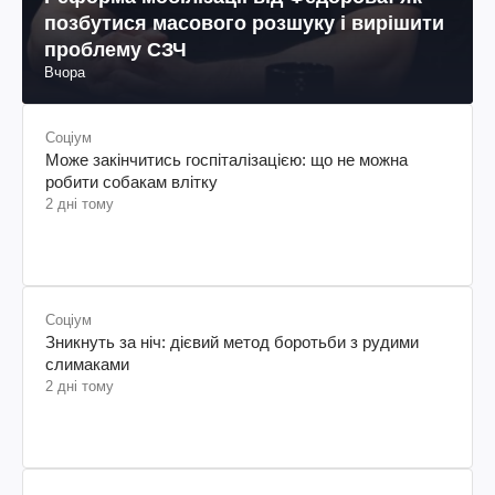
позбутися масового розшуку і вирішити
проблему СЗЧ
Вчора
Соціум
Може закінчитись госпіталізацією: що не можна
робити собакам влітку
2 дні тому
Соціум
Зникнуть за ніч: дієвий метод боротьби з рудими
слимаками
2 дні тому