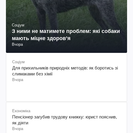
Соціум
З ними не матимете проблем: які собаки
мають міцне здоров’я
Вчора
Соціум
Для прихильників природніх методів: як боротись зі
слимаками без хімії
Вчора
Економіка
Пенсіонер загубив трудову книжку: юрист пояснив,
як діяти
Вчора