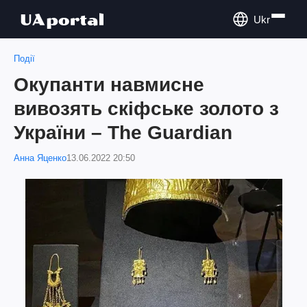
Ukr
Події
Окупанти навмисне
вивозять скіфське золото з
України – The Guardian
Анна Яценко
13.06.2022 20:50