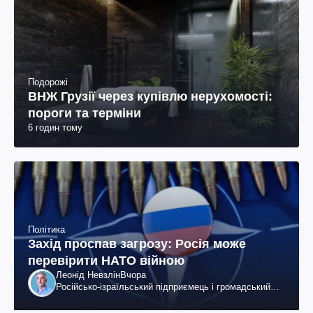
Подорожі
ВНЖ Грузії через купівлю нерухомості:
пороги та терміни
6 годин тому
Політика
Захід проспав загрозу: Росія може
перевірити НАТО війною
Леонід Невзлін
Вчора
Російсько-ізраїльський підприємець і громадський
діяч, колишній віцепрезидент "ЮКОСа"