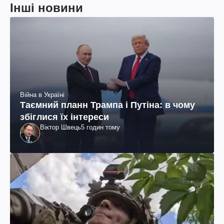
Інші новини
Війна в Україні
Таємний планн Трампа і Путіна: в чому
збіглися їх інтереси
Віктор Швець
5 годин тому