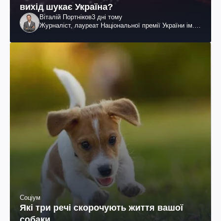
вихід шукає Україна?
Віталій Портніков
3 дні тому
Журналіст, лауреат Національної премії України ім.
Шевченка
Соціум
Які три речі скорочують життя вашої
собаки