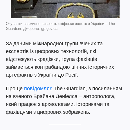
Окупанти навмисне вивозять скіфське золото з України – The
Guardian. Джерело: gp.gov.ua
За даними міжнародної групи вчених та
експертів із цифрових технологій, які
відстежують крадіжки, група фахівців
займається контрабандою цінних історичних
артефактів з України до Росії.
Про це
повідомляє
The Guardian, з посиланням
на вченого Брайана Деніелса – антрополога,
який працює з археологами, істориками та
фахівцями з цифрових зображень.