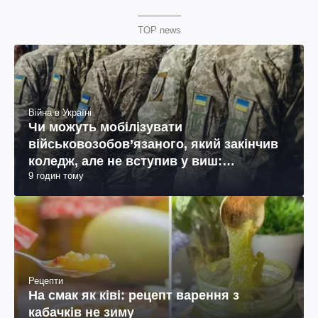
TOP news
Війна в Україні
Чи можуть мобілізувати
військовозобов’язаного, який закінчив
коледж, але не вступив у виш:
9 годин тому
пояснення юриста
Рецепти
На смак як ківі: рецепт варення з
кабачків не зиму