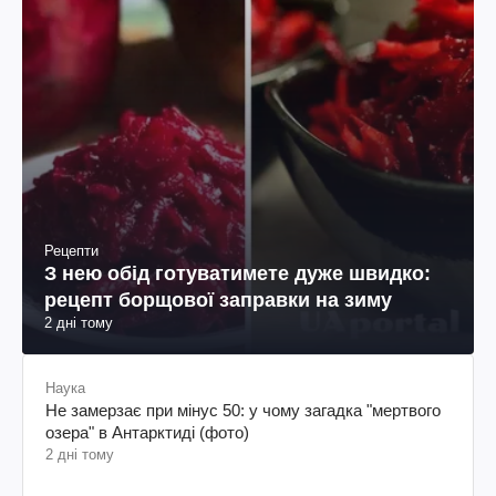
Рецепти
З нею обід готуватимете дуже швидко:
рецепт борщової заправки на зиму
2 дні тому
Наука
Не замерзає при мінус 50: у чому загадка "мертвого
озера" в Антарктиді (фото)
2 дні тому