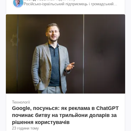
Російсько-ізраїльський підприємець і громадський
діяч, колишній віцепрезидент "ЮКОСа"
Технології
Google, посунься: як реклама в ChatGPT
починає битву на трильйони доларів за
рішення користувачів
23 години тому