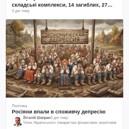
складські комплекси, 14 загиблих, 27
3 дні тому
поранених (фото, відео)
Політика
Росіяни впали в споживчу депресію
Віталій Шапран
3 дні тому
Член Українського товариства фінансових аналітиків