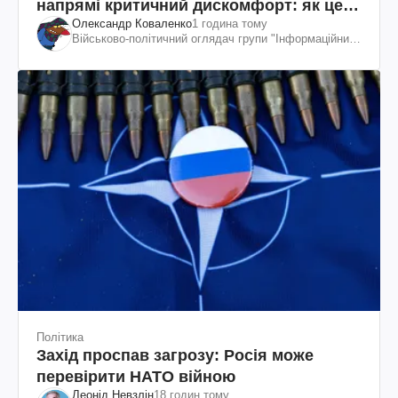
напрямі критичний дискомфорт: як це
Олександр Коваленко
1 година тому
вдалося
Військово-політичний оглядач групи "Інформаційний
спротив"
Політика
Захід проспав загрозу: Росія може
перевірити НАТО війною
Леонід Невзлін
18 годин тому