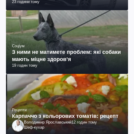
23 години тому
Соціум
З ними не матимете проблем: які собаки
мають міцне здоров’я
19 годин тому
Рецепти
Карпаччо з кольорових томатів: рецепт
Володимир Ярославський
12 годин тому
Шеф-кухар