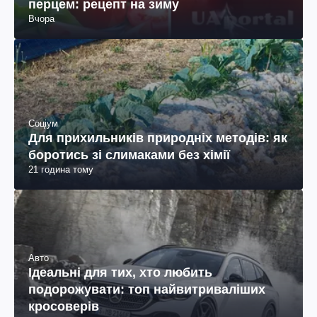
перцем: рецепт на зиму
Вчора
Соціум
Для прихильників природніх методів: як
боротись зі слимаками без хімії
21 година тому
Авто
Ідеальні для тих, хто любить
подорожувати: топ найвитриваліших
кросоверів