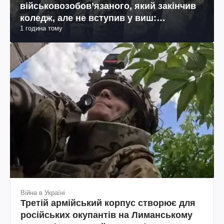
військовозобов’язаного, який закінчив
коледж, але не вступив у виш:
1 година тому
пояснення юриста
Війна в Україні
Третій армійський корпус створює для
російських окупантів на Лиманському