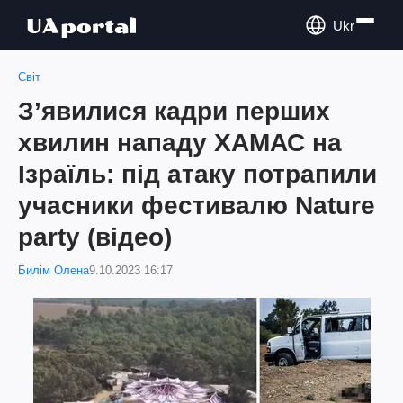
Ukr
Світ
Зʼявилися кадри перших
хвилин нападу ХАМАС на
Ізраїль: під атаку потрапили
учасники фестивалю Nature
party (відео)
Билім Олена
9.10.2023 16:17