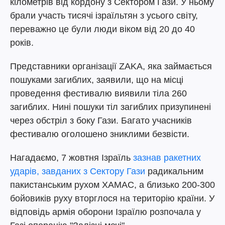
кілометрів від кордону з Сектором Гази. У ньому
брали участь тисячі ізраїльтян з усього світу,
переважно це були люди віком від 20 до 40
років.
Представники організації ZAKA, яка займається
пошуками загиблих, заявили, що на місці
проведення фестивалю виявили тіла 260
загиблих. Нині пошуки тіл загиблих призупинені
через обстріл з боку Гази. Багато учасників
фестивалю оголошено зниклими безвісти.
Нагадаємо, 7 жовтня Ізраїль
зазнав ракетних
ударів, завданих з Сектору Гази
радикальним
пакистанським рухом ХАМАС, а близько 200-300
бойовиків руху вторглося на територію країни. У
відповідь армія оборони Ізраїлю розпочала у