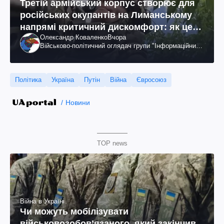
Третій армійський корпус створює для
російських окупантів на Лиманському
напрямі критичний дискомфорт: як це
Олександр Коваленко
Вчора
вдалося
Військово-політичний оглядач групи "Інформаційний
спротив"
Політика
Україна
Путін
Війна
Євросоюз
Новини
TOP news
Війна в Україні
Чи можуть мобілізувати
військовозобов’язаного, який закінчив