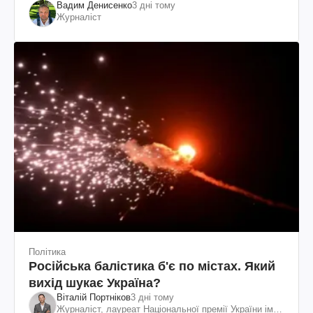
Вадим Денисенко
3 дні тому
Журналіст
Політика
Російська балістика б'є по містах. Який
вихід шукає Україна?
Віталій Портніков
3 дні тому
Журналіст, лауреат Національної премії України ім.