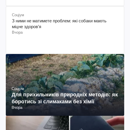
Соціум
З ними не матимете проблем: які собаки мають
міцне здоров’я
Вчора
Соціум
Для прихильників природніх методів: як
боротись зі слимаками без хімії
Вчора