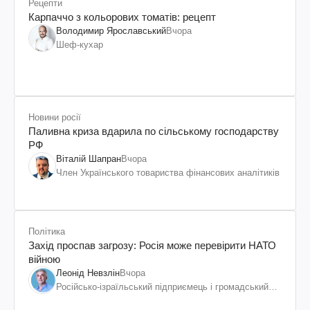
Рецепти
Карпаччо з кольорових томатів: рецепт
Володимир Ярославський
Вчора
Шеф-кухар
Новини росії
Паливна криза вдарила по сільському господарству
РФ
Віталій Шапран
Вчора
Член Українського товариства фінансових аналітиків
Політика
Захід проспав загрозу: Росія може перевірити НАТО
війною
Леонід Невзлін
Вчора
Російсько-ізраїльський підприємець і громадський
діяч, колишній віцепрезидент "ЮКОСа"