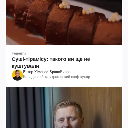
Рецепти
Суші-тірамісу: такого ви ще не
куштували
Ектор Хіменес-Браво
Вчора
Канадський та український шеф-кухар
колумбійського походження, бізнесмен, телеведучий