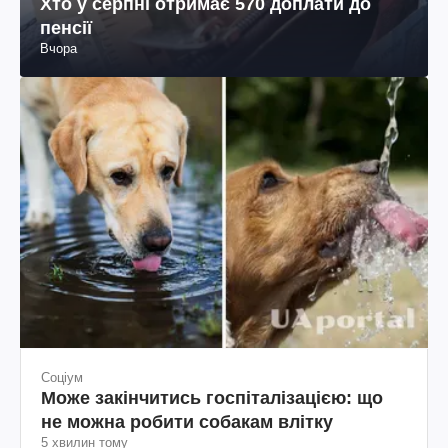
Хто у серпні отримає 570 доплати до
пенсії
Вчора
Соціум
Може закінчитись госпіталізацією: що
не можна робити собакам влітку
5 хвилин тому