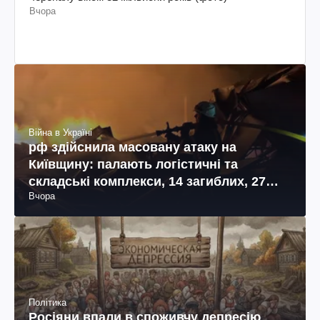
Вчора
Війна в Україні
рф здійснила масовану атаку на
Київщину: палають логістичні та
складські комплекси, 14 загиблих, 27
Вчора
поранених (фото, відео)
Політика
Росіяни впали в споживчу депресію