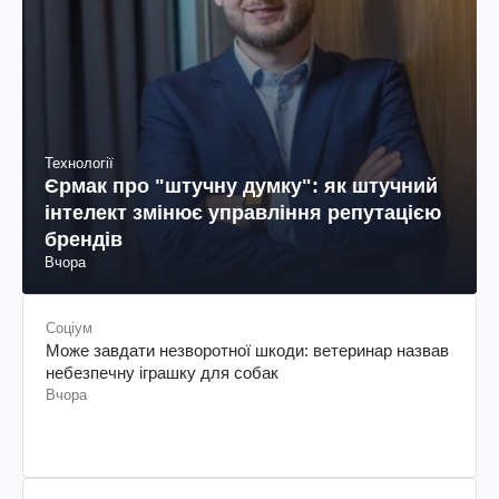
Технології
Єрмак про "штучну думку": як штучний
інтелект змінює управління репутацією
брендів
Вчора
Соціум
Може завдати незворотної шкоди: ветеринар назвав
небезпечну іграшку для собак
Вчора