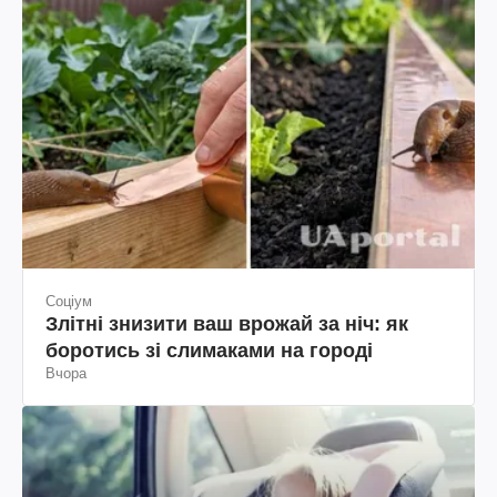
Соціум
Злітні знизити ваш врожай за ніч: як
боротись зі слимаками на городі
Вчора