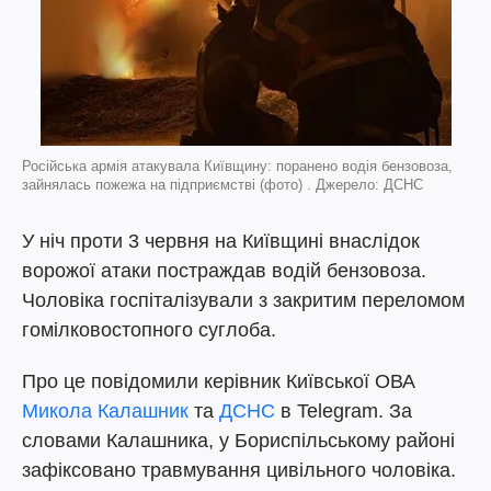
Російська армія атакувала Київщину: поранено водія бензовоза,
зайнялась пожежа на підприємстві (фото) . Джерело: ДСНС
У ніч проти 3 червня на Київщині внаслідок
ворожої атаки постраждав водій бензовоза.
Чоловіка госпіталізували з закритим переломом
гомілковостопного суглоба.
Про це повідомили керівник Київської ОВА
Микола Калашник
та
ДСНС
в Telegram. За
словами Калашника, у Бориспільському районі
зафіксовано травмування цивільного чоловіка.