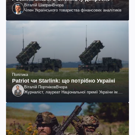
Віталій Шапран
Вчора
Член Українського товариства фінансових аналітиків
Політика
Patriot чи Starlink: що потрібно Україні
Віталій Портніков
Вчора
Журналіст, лауреат Національної премії України ім.
Шевченка