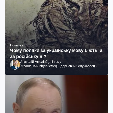
Політика
Чому поляки за українську мову б'ють, а
за російську ні?
Анатолій Амелін
2 дні тому
Український підприємець, державний службовець і
громадський діяч