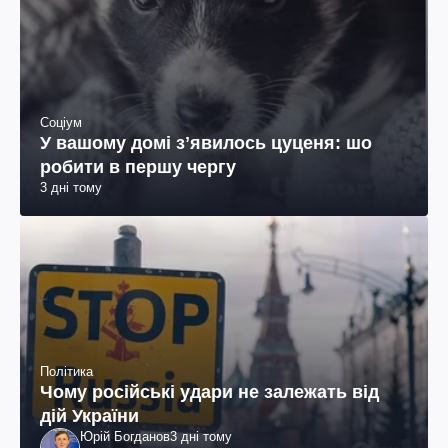
Соціум
У вашому домі зʼявилось цуценя: шо
робити в першу чергу
3 дні тому
Політика
Чому російські удари не залежать від
дій України
Юрій Богданов
3 дні тому