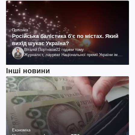
Політика
Російська балістика б'є по містах. Який
вихід шукає Україна?
Віталій Портніков
22 години тому
Журналіст, лауреат Національної премії України ім.
Шевченка
Інші новини
Економіка