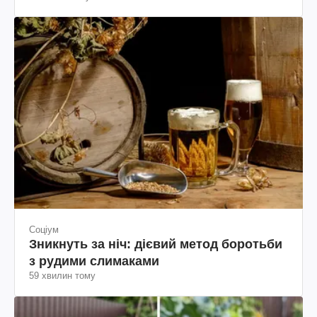
Соціум
Зникнуть за ніч: дієвий метод боротьби
з рудими слимаками
59 хвилин тому