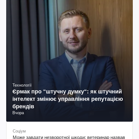
Технології
Єрмак про "штучну думку": як штучний
інтелект змінює управління репутацією
брендів
Вчора
Соціум
Може завдати незворотної шкоди: ветеринар назвав