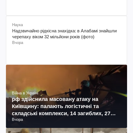
Наука
Надзвичайно рідкісна знахідка: в Алабамі знайшли
черепаху віком 32 мільйони років (фото)
Вчора
Війна в Україні
рф здійснила масовану атаку на
Київщину: палають логістичні та
складські комплекси, 14 загиблих, 27
Вчора
поранених (фото, відео)