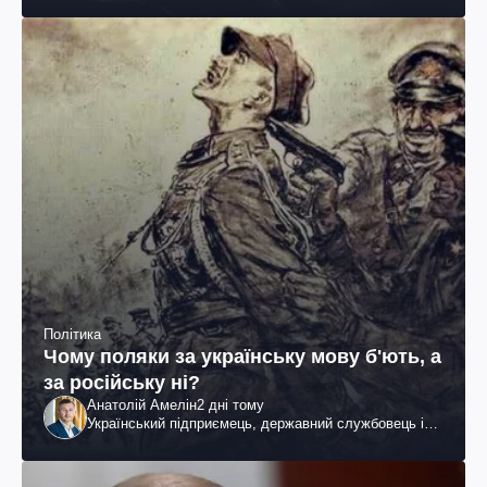
Політика
Чому поляки за українську мову б'ють, а
за російську ні?
Анатолій Амелін
2 дні тому
Український підприємець, державний службовець і
громадський діяч