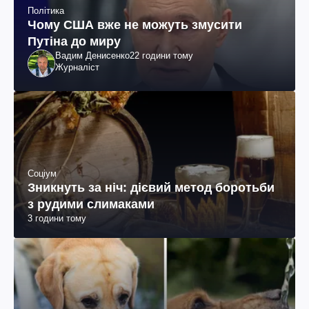
Політика
Чому США вже не можуть змусити
Путіна до миру
Вадим Денисенко
22 години тому
Журналіст
Соціум
Зникнуть за ніч: дієвий метод боротьби
з рудими слимаками
3 години тому