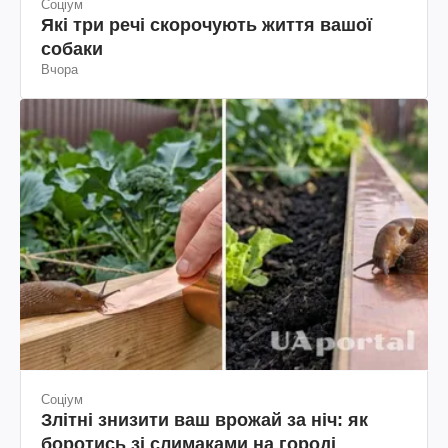
Соціум
Які три речі скорочують життя вашої
собаки
Вчора
Соціум
Злітні знизити ваш врожай за ніч: як
боротись зі слимаками на городі