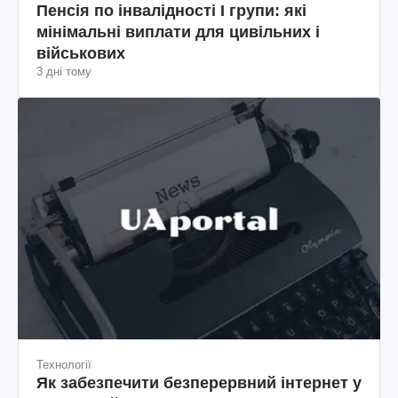
Пенсія по інвалідності I групи: які
мінімальні виплати для цивільних і
військових
3 дні тому
Технології
Як забезпечити безперервний інтернет у