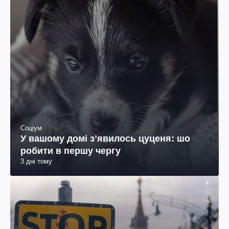
Соціум
У вашому домі зʼявилось цуценя: шо
робити в першу чергу
3 дні тому