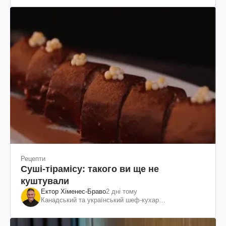
Рецепти
Суші-тірамісу: такого ви ще не
куштували
Ектор Хіменес-Браво
2 дні тому
Канадський та український шеф-кухар
колумбійського походження, бізнесмен, телеведучий