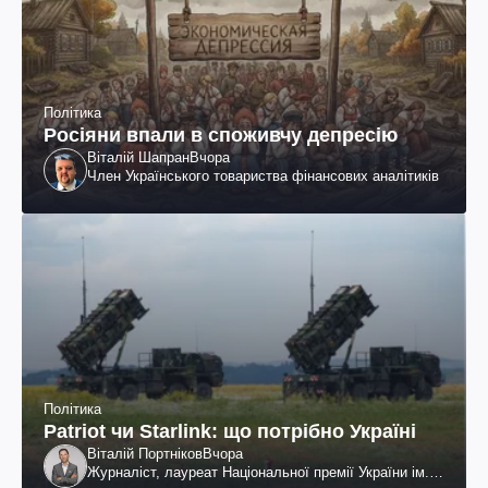
Політика
Росіяни впали в споживчу депресію
Віталій Шапран
Вчора
Член Українського товариства фінансових аналітиків
Політика
Patriot чи Starlink: що потрібно Україні
Віталій Портніков
Вчора
Журналіст, лауреат Національної премії України ім.