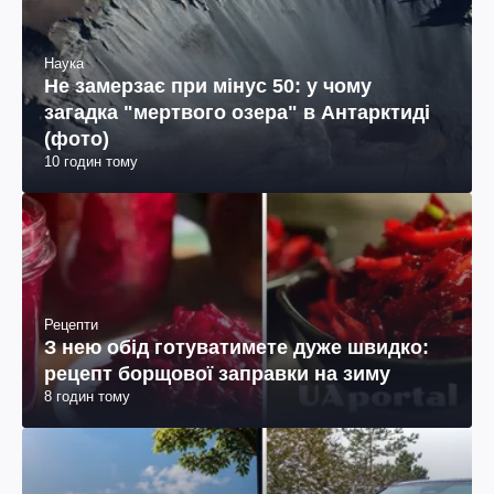
Наука
Не замерзає при мінус 50: у чому
загадка "мертвого озера" в Антарктиді
(фото)
10 годин тому
Рецепти
З нею обід готуватимете дуже швидко:
рецепт борщової заправки на зиму
8 годин тому