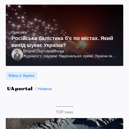
Політика
Російська балістика б'є по містах. Який
вихід шукає Україна?
Віталій Портніков
Вчора
Журналіст, лауреат Національної премії України ім.
Шевченка
Війна в Україні
Новини
TOP news