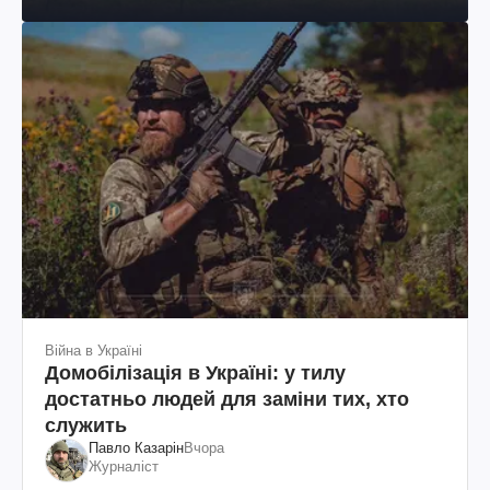
Шевченка
Війна в Україні
Домобілізація в Україні: у тилу
достатньо людей для заміни тих, хто
служить
Павло Казарін
Вчора
Журналіст