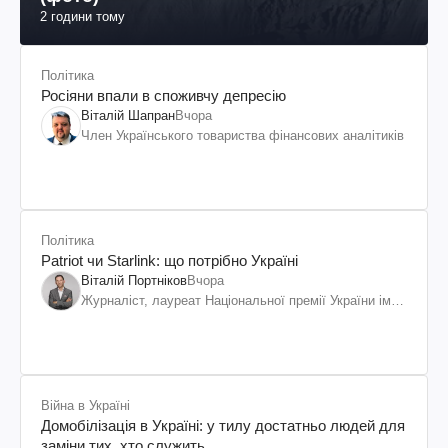
2 години тому
Політика
Росіяни впали в споживчу депресію
Віталій Шапран
Вчора
Член Українського товариства фінансових аналітиків
Політика
Patriot чи Starlink: що потрібно Україні
Віталій Портніков
Вчора
Журналіст, лауреат Національної премії України ім.
Шевченка
Війна в Україні
Домобілізація в Україні: у тилу достатньо людей для
заміни тих, хто служить