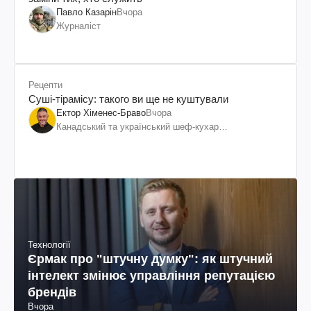
Павло Казарін
Вчора
Журналіст
Рецепти
Суші-тірамісу: такого ви ще не куштували
Ектор Хіменес-Браво
Вчора
Канадський та український шеф-кухар
колумбійського походження, бізнесмен, телеведучий
Технології
Єрмак про "штучну думку": як штучний
інтелект змінює управління репутацією
брендів
Вчора