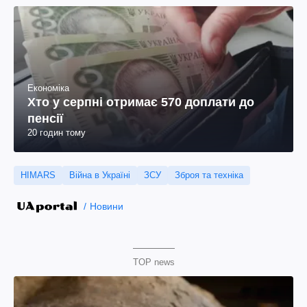
Економіка
Хто у серпні отримає 570 доплати до
пенсії
20 годин тому
HIMARS
Війна в Україні
ЗСУ
Зброя та техніка
Новини
TOP news