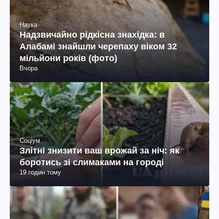
Наука
Надзвичайно рідкісна знахідка: в
Алабамі знайшли черепаху віком 32
мільйони років (фото)
Вчора
Соціум
Злітні знизити ваш врожай за ніч: як
боротись зі слимаками на городі
19 годин тому