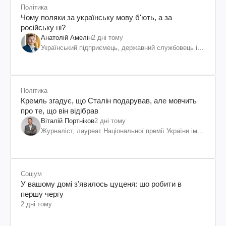
Політика
Чому поляки за українську мову б'ють, а за
російську ні?
Анатолій Амелін
2 дні тому
Український підприємець, державний службовець і
громадський діяч
Політика
Кремль згадує, що Сталін подарував, але мовчить
про те, що він відібрав
Віталій Портніков
2 дні тому
Журналіст, лауреат Національної премії України ім.
Шевченка
Соціум
У вашому домі зʼявилось цуценя: шо робити в
першу чергу
2 дні тому