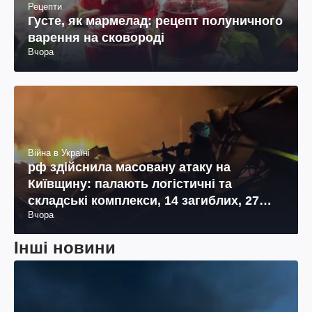
Рецепти
Густе, як мармелад: рецепт полуничного
варення на сковороді
Вчора
Війна в Україні
рф здійснила масовану атаку на
Київщину: палають логістичні та
складські комплекси, 14 загиблих, 27
Вчора
поранених (фото, відео)
Інші новини