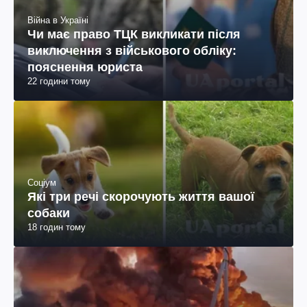
Війна в Україні
Чи має право ТЦК викликати після
виключення з військового обліку:
пояснення юриста
22 години тому
Соціум
Які три речі скорочують життя вашої
собаки
18 годин тому