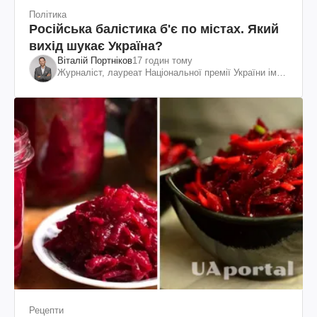
Політика
Російська балістика б'є по містах. Який
вихід шукає Україна?
Віталій Портніков
17 годин тому
Журналіст, лауреат Національної премії України ім.
Шевченка
Рецепти