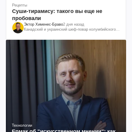
Рецепты
Суши-тирамису: такого вы еще не
пробовали
Эктор Хименес-Браво
2 дня назад
Канадский и украинский шеф-повар колумбийского
происхождения, бизнесмен, телеведущий
Технологии
Ермак об "искусственном мнении": как