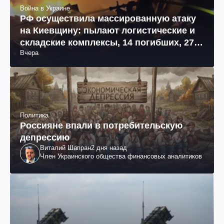
Война в Украине
РФ осуществила массированную атаку
на Киевщину: пылают логистические и
складские комплексы, 14 погибших, 27
Вчера
раненых (фото, видео)
Политика
Россияне впали в потребительскую
депрессию
Виталий Шапран
2 дня назад
Член Украинского общества финансовых аналитиков