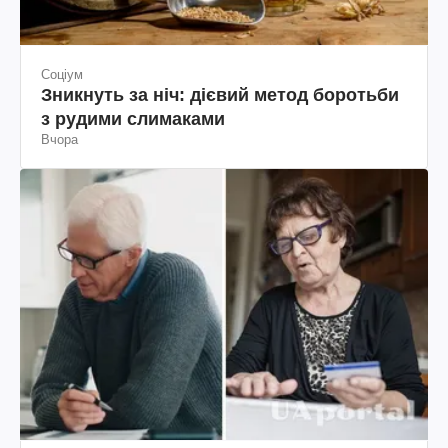
Соціум
Зникнуть за ніч: дієвий метод боротьби
з рудими слимаками
Вчора