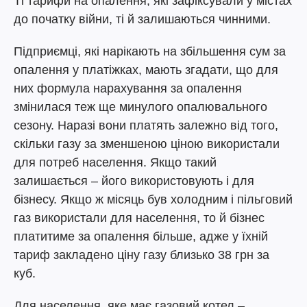
Ті тарифи на опалення, які зафіксували у містах
до початку війни, ті й залишаються чинними.
Підприємці, які нарікають на збільшення сум за
опалення у платіжках, мають згадати, що для
них формула нарахування за опалення
змінилася теж ще минулого опалювального
сезону. Наразі вони платять залежно від того,
скільки газу за зменшеною ціною використали
для потреб населення. Якщо такий
залишається – його використовують і для
бізнесу. Якщо ж місяць був холодним і пільговий
газ використали для населення, то й бізнес
платитиме за опалення більше, адже у їхній
тариф закладено ціну газу близько 38 грн за
куб.
Для населення, яке має газовий котел –