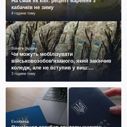
На смак як ківі: рецепт варення з
кабачків не зиму
4 години тому
Війна в Україні
Чи можуть мобілізувати
військовозобов’язаного, який закінчив
коледж, але не вступив у виш:
3 години тому
пояснення юриста
Економіка