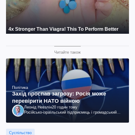
Читайте також
Політика
Захід проспав загрозу: Росія може
перевірити НАТО війною
Леонід Невзлін
20 годин тому
Російсько-ізраїльський підприємець і громадський
діяч, колишній віцепрезидент "ЮКОСа"
Суспільство