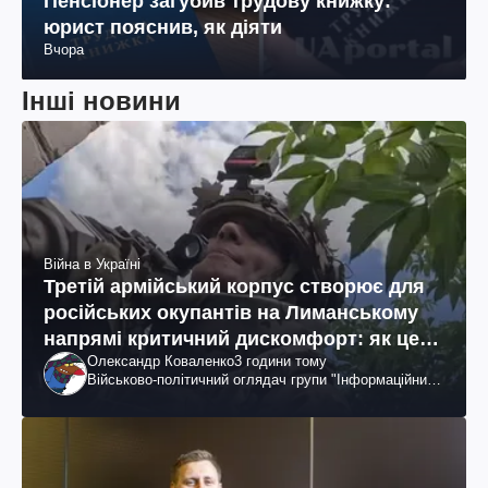
Пенсіонер загубив трудову книжку:
юрист пояснив, як діяти
Вчора
Інші новини
Війна в Україні
Третій армійський корпус створює для
російських окупантів на Лиманському
напрямі критичний дискомфорт: як це
Олександр Коваленко
3 години тому
вдалося
Військово-політичний оглядач групи "Інформаційний
спротив"