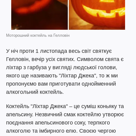
Моторошний коктейль на Гелловін
У ніч проти 1 листопада весь світ святкує
Гелловін, вечір усіх святих. Символом свята є
ліхтар з гарбуза у вигляді людської голови,
якого ще називають "Ліхтар Джека", то ж ми
пропонуємо вам приготувати однойменний
алкогольний коктейль.
Коктейль "Ліхтар Джека" – це суміш коньяку та
апельсину. Незвичний смак коктейлю утворює
поєднання апельсинового соку, терпкого
алкоголю та імбирного елю. Своєю чергою