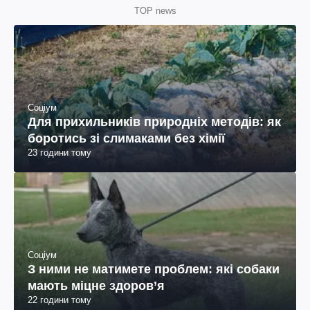
TOP news
Соціум
Для прихильників природніх методів: як
боротись зі слимаками без хімії
23 години тому
Соціум
З ними не матимете проблем: які собаки
мають міцне здоров’я
22 години тому