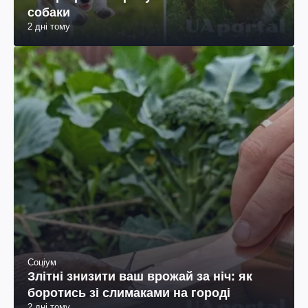
собаки
2 дні тому
Соціум
Злітні знизити ваш врожай за ніч: як
боротись зі слимаками на городі
2 дні тому