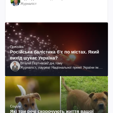
Журналіст
Політика
Російська балістика б'є по містах. Який
вихід шукає Україна?
Віталій Портніков
2 дні тому
Журналіст, лауреат Національної премії України ім.
Шевченка
Соціум
Які три речі скорочують життя вашої