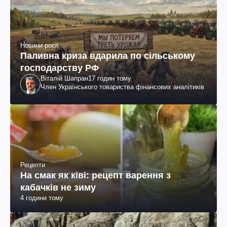
Новини росії
Паливна криза вдарила по сільському
господарству РФ
Віталій Шапран
17 годин тому
Член Українського товариства фінансових аналітиків
Рецепти
На смак як ківі: рецепт варення з
кабачків не зиму
4 години тому