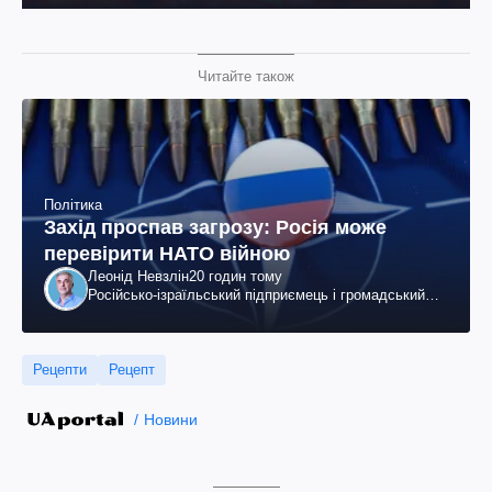
Читайте також
Політика
Захід проспав загрозу: Росія може
перевірити НАТО війною
Леонід Невзлін
20 годин тому
Російсько-ізраїльський підприємець і громадський
діяч, колишній віцепрезидент "ЮКОСа"
Рецепти
Рецепт
Новини