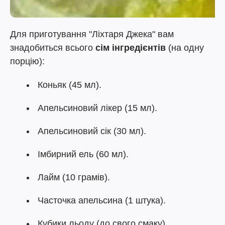
Для приготування "Ліхтаря Джека" вам
знадобиться всього
сім інгредієнтів
(на одну
порцію):
Коньяк (45 мл).
Апельсиновий лікер (15 мл).
Апельсиновий сік (30 мл).
Імбирний ель (60 мл).
Лайм (10 грамів).
Часточка апельсина (1 штука).
Кубики льоду (до свого смаку).