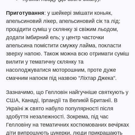
Приготування
: у шейкері змішати коньяк,
апельсиновий лікер, апельсиновий сік та лід;
процідити суміш у склянку зі свіжим льодом,
додати імбирний ель; у центр часточки
апельсина помістити смужку лайма, покласти
зверху напою. Також можна всю отримати суміш
вилити у тематичну склянку та
насолоджуватися моторошним, проте дуже
смачним напоєм під назвою "Ліхтар Джека".
Зазначимо, що Гелловін найгучніше святкують у
США, Канаді, Ірландії та Великій Британії. В
Україні ж свято набуло популярності після
здобуття незалежності. Зокрема, під час
Гелловіну на тематичних костюмованих вечірках
діти випрошують цукерки, люди прикрашають