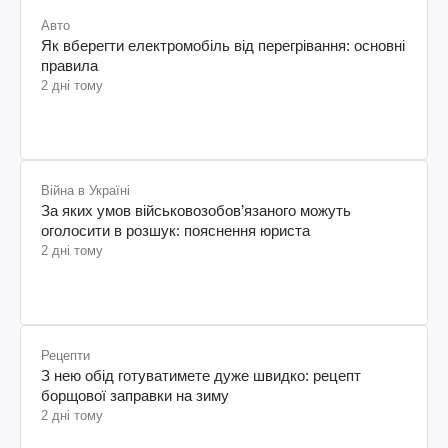
Авто
Як вберегти електромобіль від перегрівання: основні
правила
2 дні тому
Війна в Україні
За яких умов військовозобов’язаного можуть
оголосити в розшук: пояснення юриста
2 дні тому
Рецепти
З нею обід готуватимете дуже швидко: рецепт
борщової заправки на зиму
2 дні тому