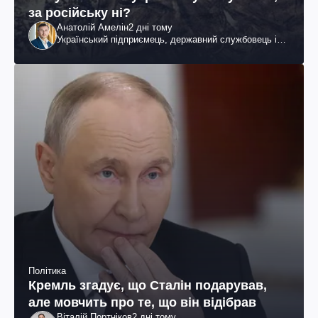
за російську ні?
Анатолій Амелін
2 дні тому
Український підприємець, державний службовець і
громадський діяч
Політика
Кремль згадує, що Сталін подарував,
але мовчить про те, що він відібрав
Віталій Портніков
2 дні тому