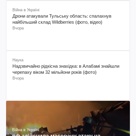
Війна в Україні
Дрони атакували Тульську область: спалахнув
найбільший склад Wildberries (фото, відео)
Вчора
Наука
Надзвичайно рідкісна знахідка: в Алабамі знайшли
черепаху віком 32 мільйони років (фото)
Вчора
Війна в Україні
рф здійснила масовану атаку на