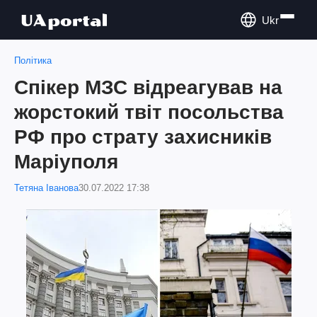
Ukr
Політика
Спікер МЗС відреагував на
жорстокий твіт посольства
РФ про страту захисників
Маріуполя
Тетяна Іванова
30.07.2022 17:38