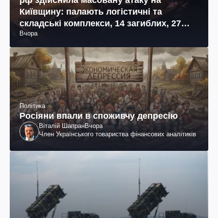
Київщину: палають логістичні та
складські комплекси, 14 загиблих, 27
Вчора
поранених (фото, відео)
Політика
Росіяни впали в споживчу депресію
Віталій Шапран
Вчора
Член Українського товариства фінансових аналітиків