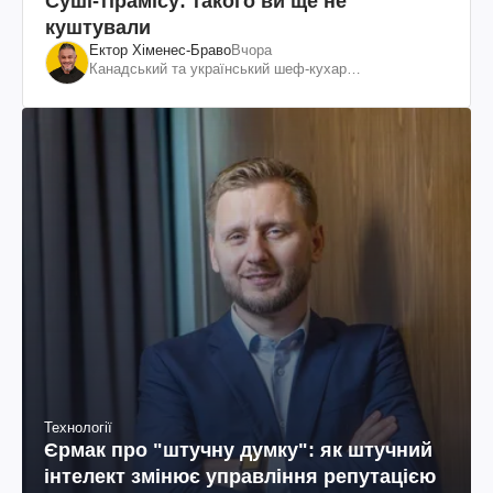
Суші-тірамісу: такого ви ще не
куштували
Ектор Хіменес-Браво
Вчора
Канадський та український шеф-кухар
колумбійського походження, бізнесмен, телеведучий
Технології
Єрмак про "штучну думку": як штучний
інтелект змінює управління репутацією