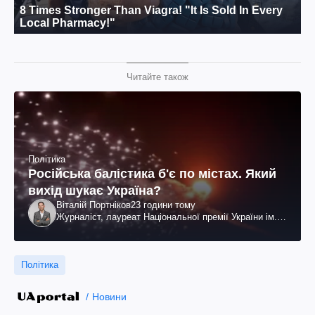
Читайте також
Політика
Російська балістика б'є по містах. Який
вихід шукає Україна?
Віталій Портніков
23 години тому
Журналіст, лауреат Національної премії України ім.
Шевченка
Політика
Новини