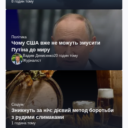
8 годин тому
Політика
Чому США вже не можуть змусити
Путіна до миру
Вадим Денисенко
20 годин тому
Журналіст
Соціум
Зникнуть за ніч: дієвий метод боротьби
з рудими слимаками
1 година тому