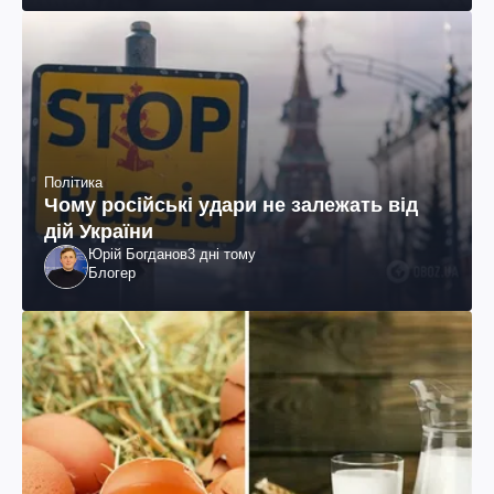
Політика
Чому російські удари не залежать від
дій України
Юрій Богданов
3 дні тому
Блогер