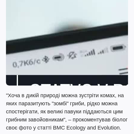
"Хоча в дикій природі можна зустріти комах, на
яких паразитують "зомбі" гриби, рідко можна
спостерігати, як великі павуки піддаються цим
грибним завойовникам", – прокоментував біолог
своє фото у статті BMC Ecology and Evolution.