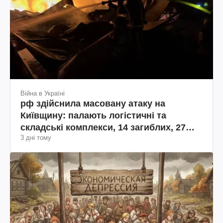
Війна в Україні
рф здійснила масовану атаку на
Київщину: палають логістичні та
складські комплекси, 14 загиблих, 27
3 дні тому
поранених (фото, відео)