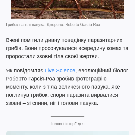
Грибок на тілі павука. Джерело: Roberto García-Roa
Вчені помітили дивну поведінку паразитарних
грибів. Вони просочувалися всередину комах та
проростали ззовні тіла своєї жертви.
Як повідомляє
Live Science
, еволюційний біолог
Роберто Гарсія-Роа зробив фотографію
моменту, коли з тіла величезного павука, яке
поглинув грибок, спори паразита вирвалися
ззовні – зі спини, ніг і голови павука.
Головні історії дня