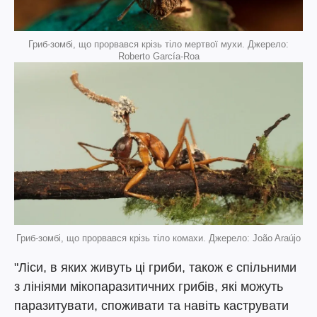
Гриб-зомбі, що прорвався крізь тіло мертвої мухи. Джерело:
Roberto García-Roa
Гриб-зомбі, що прорвався крізь тіло комахи. Джерело: João Araújo
"Ліси, в яких живуть ці гриби, також є спільними
з лініями мікопаразитичних грибів, які можуть
паразитувати, споживати та навіть каструвати