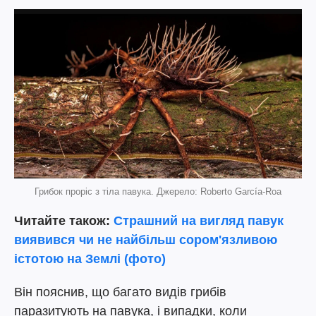
Грибок проріс з тіла павука. Джерело: Roberto García-Roa
Читайте також:
Страшний на вигляд павук
виявився чи не найбільш сором'язливою
істотою на Землі (фото)
Він пояснив, що багато видів грибів
паразитують на павука, і випадки, коли