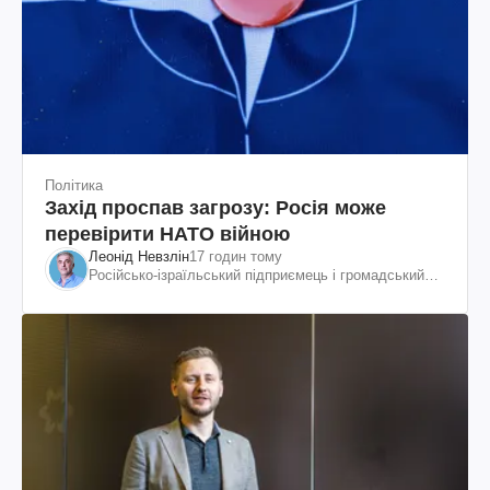
Політика
Захід проспав загрозу: Росія може
перевірити НАТО війною
Леонід Невзлін
17 годин тому
Російсько-ізраїльський підприємець і громадський
діяч, колишній віцепрезидент "ЮКОСа"