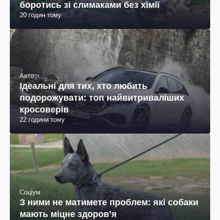
боротись зі слимаками без хімії
20 годин тому
Авто
Ідеальні для тих, хто любить
подорожувати: топ найвитриваліших
кросоверів
22 години тому
Соціум
З ними не матимете проблем: які собаки
мають міцне здоров’я