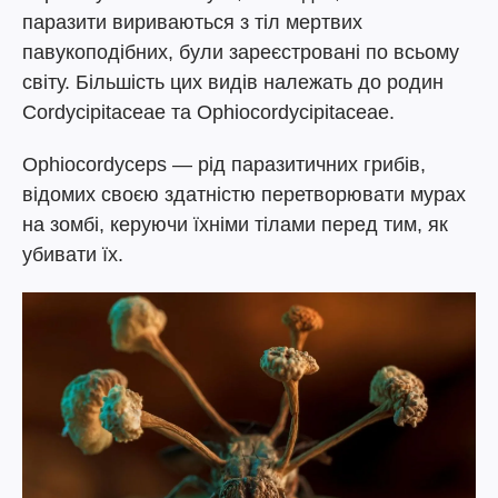
паразити вириваються з тіл мертвих
павукоподібних, були зареєстровані по всьому
світу. Більшість цих видів належать до родин
Cordycipitaceae та Ophiocordycipitaceae.
Ophiocordyceps — рід паразитичних грибів,
відомих своєю здатністю перетворювати мурах
на зомбі, керуючи їхніми тілами перед тим, як
убивати їх.