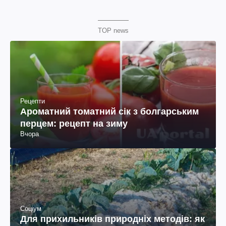
TOP news
Рецепти
Ароматний томатний сік з болгарським
перцем: рецепт на зиму
Вчора
Соціум
Для прихильників природніх методів: як