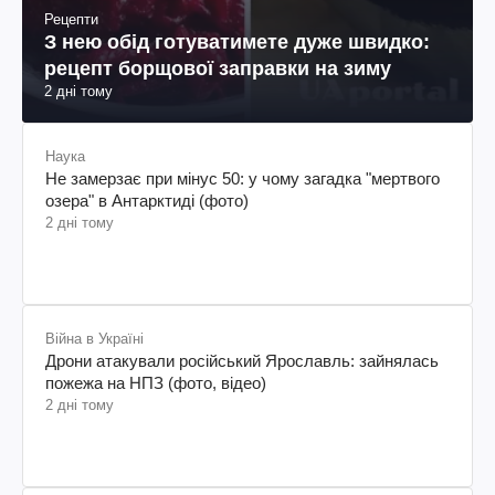
Рецепти
З нею обід готуватимете дуже швидко:
рецепт борщової заправки на зиму
2 дні тому
Наука
Не замерзає при мінус 50: у чому загадка "мертвого
озера" в Антарктиді (фото)
2 дні тому
Війна в Україні
Дрони атакували російський Ярославль: зайнялась
пожежа на НПЗ (фото, відео)
2 дні тому