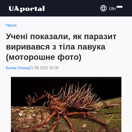
Ukr
Наука
Учені показали, як паразит
виривався з тіла павука
(моторошне фото)
Билім Олена
21.08.2023 10:30