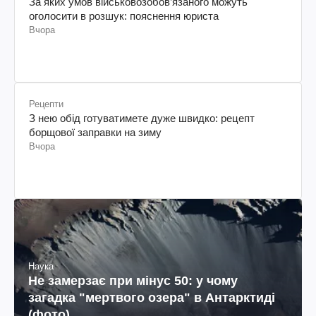
За яких умов військовозобов’язаного можуть
оголосити в розшук: пояснення юриста
Вчора
Рецепти
З нею обід готуватимете дуже швидко: рецепт
борщової заправки на зиму
Вчора
Наука
Не замерзає при мінус 50: у чому
загадка "мертвого озера" в Антарктиді
(фото)