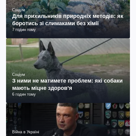
Соціум
Для прихильників природніх методів: як
боротись зі слимаками без хімії
7 годин тому
Соціум
З ними не матимете проблем: які собаки
мають міцне здоров’я
6 годин тому
Війна в Україні