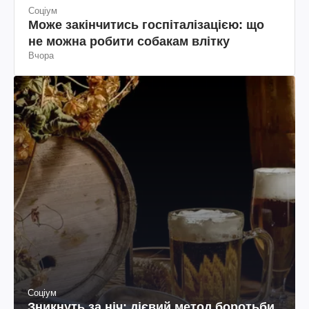
Соціум
Може закінчитись госпіталізацією: що
не можна робити собакам влітку
Вчора
Соціум
Зникнуть за ніч: дієвий метод боротьби