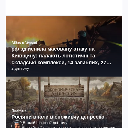
Війна в Україні
рф здійснила масовану атаку на
Київщину: палають логістичні та
складські комплекси, 14 загиблих, 27
2 дні тому
поранених (фото, відео)
Політика
Росіяни впали в споживчу депресію
Віталій Шапран
2 дні тому
Член Українського товариства фінансових аналітиків