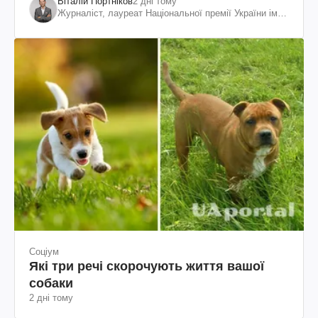
Віталій Портніков
2 дні тому
Журналіст, лауреат Національної премії України ім.
Шевченка
Соціум
Які три речі скорочують життя вашої
собаки
2 дні тому