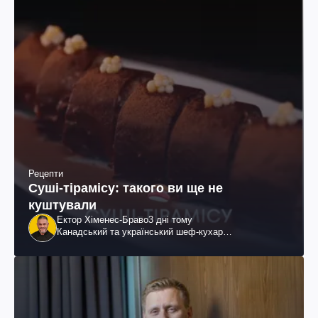
Рецепти
Суші-тірамісу: такого ви ще не
куштували
Ектор Хіменес-Браво
3 дні тому
Канадський та український шеф-кухар
колумбійського походження, бізнесмен, телеведучий