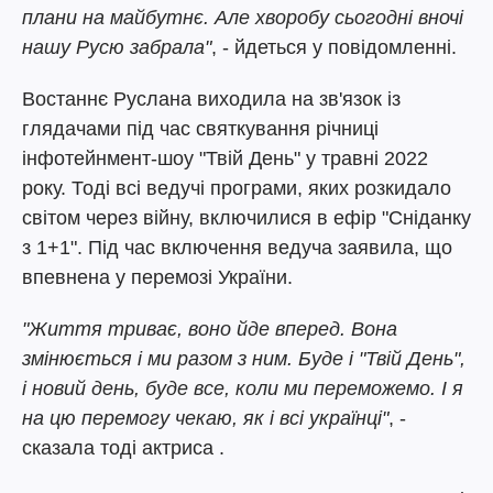
плани на майбутнє. Але хворобу сьогодні вночі
нашу Русю забрала"
, - йдеться у повідомленні.
Востаннє Руслана виходила на зв'язок із
глядачами під час святкування річниці
інфотейнмент-шоу "Твій День" у травні 2022
року. Тоді всі ведучі програми, яких розкидало
світом через війну, включилися в ефір "Сніданку
з 1+1". Під час включення ведуча заявила, що
впевнена у перемозі України.
"Життя триває, воно йде вперед. Вона
змінюється і ми разом з ним. Буде і "Твій День",
і новий день, буде все, коли ми переможемо. І я
на цю перемогу чекаю, як і всі українці"
, -
сказала тоді актриса .