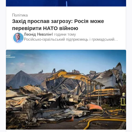
Політика
Захід проспав загрозу: Росія може
перевірити НАТО війною
Леонід Невзлін
4 години тому
Російсько-ізраїльський підприємець і громадський
діяч, колишній віцепрезидент "ЮКОСа"