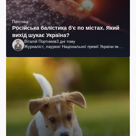
Політика
Російська балістика б'є по містах. Який
вихід шукає Україна?
Віталій Портніков
3 дні тому
Журналіст, лауреат Національної премії України ім.
Шевченка