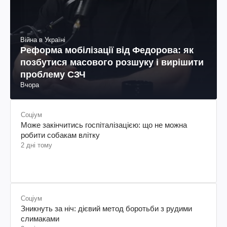
Війна в Україні
Реформа мобілізації від Федорова: як
позбутися масового розшуку і вирішити
проблему СЗЧ
Вчора
Соціум
Може закінчитись госпіталізацією: що не можна
робити собакам влітку
2 дні тому
Соціум
Зникнуть за ніч: дієвий метод боротьби з рудими
слимаками