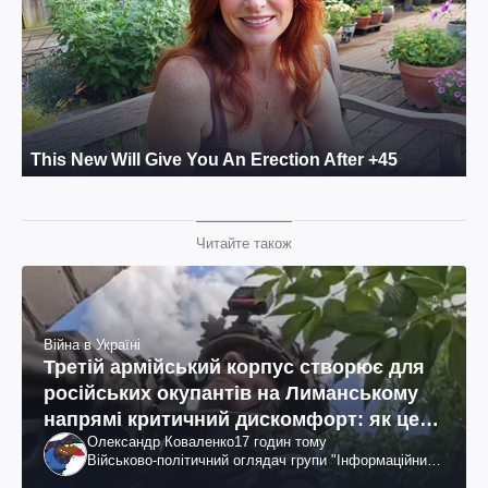
Читайте також
Війна в Україні
Третій армійський корпус створює для
російських окупантів на Лиманському
напрямі критичний дискомфорт: як це
Олександр Коваленко
17 годин тому
вдалося
Військово-політичний оглядач групи "Інформаційний
спротив"