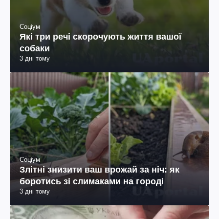
Соціум
Які три речі скорочують життя вашої
собаки
3 дні тому
Соціум
Злітні знизити ваш врожай за ніч: як
боротись зі слимаками на городі
3 дні тому