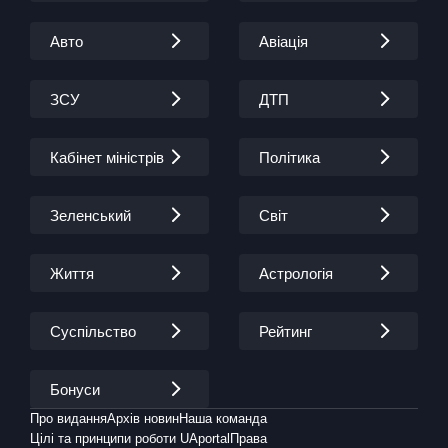
Авто
Авіація
ЗСУ
ДТП
Кабінет міністрів
Політика
Зеленський
Світ
Життя
Астрологія
Суспільство
Рейтинг
Бонуси
Про видання
Архів новин
Наша команда
Цілі та принципи роботи UAportal
Права