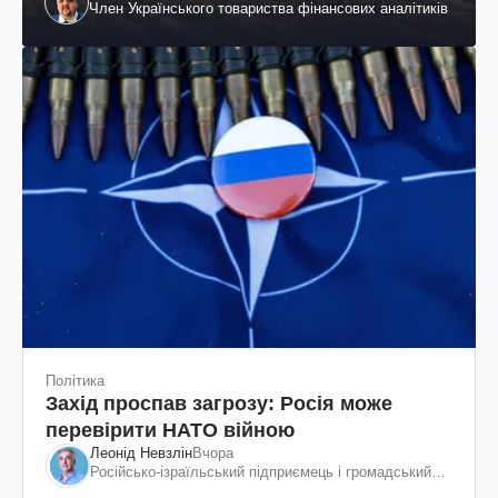
Член Українського товариства фінансових аналітиків
Політика
Захід проспав загрозу: Росія може
перевірити НАТО війною
Леонід Невзлін
Вчора
Російсько-ізраїльський підприємець і громадський
діяч, колишній віцепрезидент "ЮКОСа"