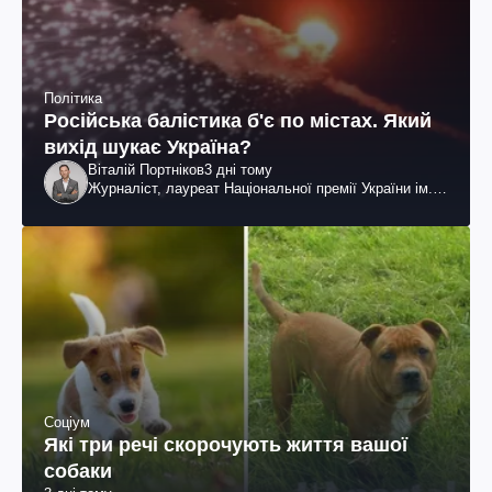
Політика
Російська балістика б'є по містах. Який
вихід шукає Україна?
Віталій Портніков
3 дні тому
Журналіст, лауреат Національної премії України ім.
Шевченка
Соціум
Які три речі скорочують життя вашої
собаки