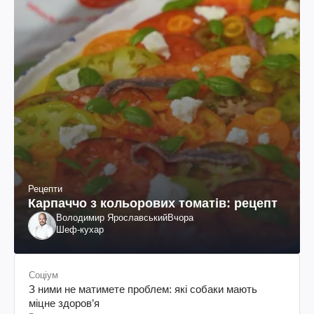
Рецепти
Карпаччо з кольорових томатів: рецепт
Володимир Ярославський
Вчора
Шеф-кухар
Соціум
З ними не матимете проблем: які собаки мають
міцне здоров’я