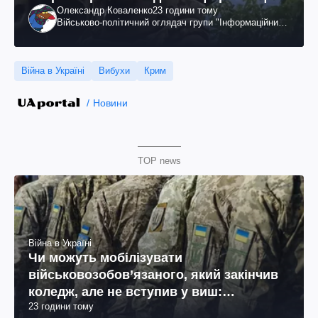
Олександр Коваленко
23 години тому
вдалося
Військово-політичний оглядач групи "Інформаційний
спротив"
Війна в Україні
Вибухи
Крим
Новини
TOP news
Війна в Україні
Чи можуть мобілізувати
військовозобов’язаного, який закінчив
коледж, але не вступив у виш:
23 години тому
пояснення юриста