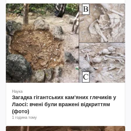
Наука
Загадка гігантських камʼяних глечиків у
Лаосі: вчені були вражені відкриттям
(фото)
1 година тому