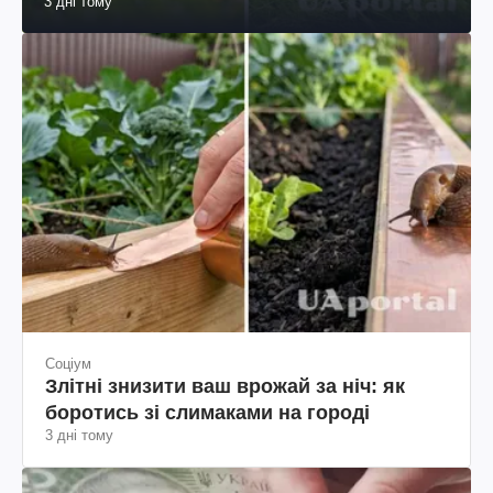
3 дні тому
Соціум
Злітні знизити ваш врожай за ніч: як
боротись зі слимаками на городі
3 дні тому