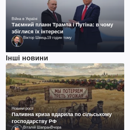
Війна в Україні
Таємний планн Трампа і Путіна: в чому
збіглися їх інтереси
Віктор Швець
19 годин тому
Інші новини
Новини росії
Паливна криза вдарила по сільському
господарству РФ
Віталій Шапран
Вчора