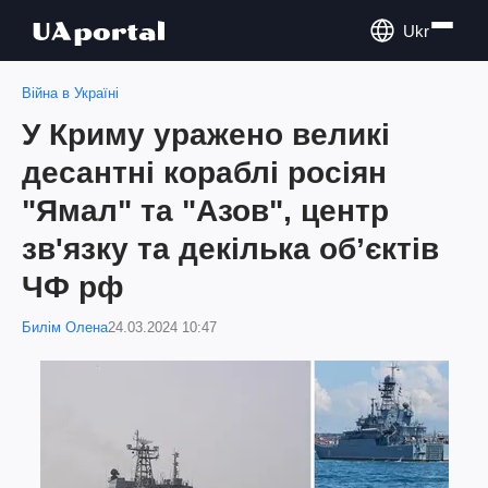
Ukr
Війна в Україні
У Криму уражено великі
десантні кораблі росіян
"Ямал" та "Азов", центр
зв'язку та декілька обʼєктів
ЧФ рф
Билім Олена
24.03.2024 10:47