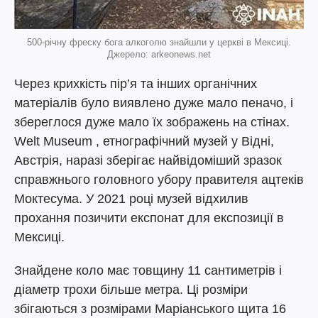
500-річну фреску бога алкоголю знайшли у церкві в Мексиці.
Джерело: arkeonews.net
Через крихкість пір’я та інших органічних
матеріалів було виявлено дуже мало пеначо, і
збереглося дуже мало їх зображень на стінах.
Welt Museum , етнографічний музей у Відні,
Австрія, наразі зберігає найвідоміший зразок
справжнього головного убору правителя ацтеків
Моктесума. У 2021 році музей відхилив
прохання позичити експонат для експозиції в
Мексиці.
Знайдене коло має товщину 11 сантиметрів і
діаметр трохи більше метра. Ці розміри
збігаються з розмірами Маріанського щита 16