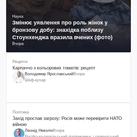
Наука
Змінює уявлення про роль жінок у
бронзову добу: знахідка поблизу
Стоунхенджа вразила вчених (фото)
Вчора
Рецепти
Карпаччо з кольорових томатів: рецепт
Володимир Ярославський
Вчора
Шеф-кухар
Політика
Захід проспав загрозу: Росія може перевірити НАТО
війною
Леонід Невзлін
Вчора
Російсько-ізраїльський підприємець і громадський