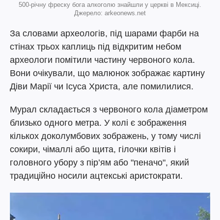
500-річну фреску бога алкоголю знайшли у церкві в Мексиці.
Джерело: arkeonews.net
За словами археологів, під шарами фарби на
стінах трьох каплиць під відкритим небом
археологи помітили частину червоного кола.
Вони очікували, що малюнок зображає картину
Діви Марії чи Ісуса Христа, але помилилися.
Мурал складається з червоного кола діаметром
близько одного метра. У колі є зображення
кількох доколумбових зображень, у тому числі
сокири, чімаллі або щита, гілочки квітів і
головного убору з пір’ям або "пеначо", який
традиційно носили ацтекські аристократи.