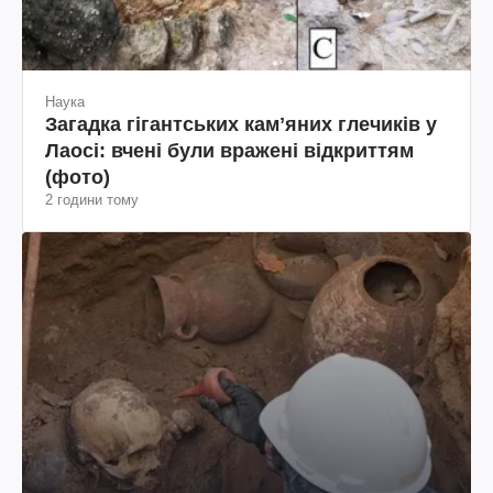
Наука
Загадка гігантських камʼяних глечиків у
Лаосі: вчені були вражені відкриттям
(фото)
2 години тому