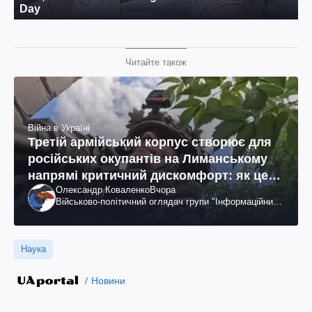
Читайте також
Війна в Україні
Третій армійський корпус створює для
російських окупантів на Лиманському
напрямі критичний дискомфорт: як це
Олександр Коваленко
Вчора
вдалося
Військово-політичний оглядач групи "Інформаційний
спротив"
Наука
Новини