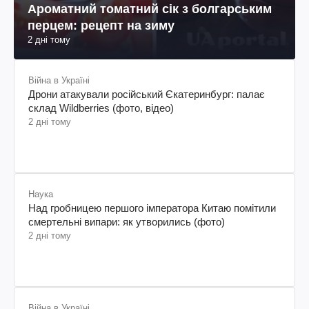
Ароматний томатний сік з болгарським
перцем: рецепт на зиму
2 дні тому
Війна в Україні
Дрони атакували російський Єкатеринбург: палає
склад Wildberries (фото, відео)
2 дні тому
Наука
Над гробницею першого імператора Китаю помітили
смертельні випари: як утворились (фото)
2 дні тому
Війна в Україні