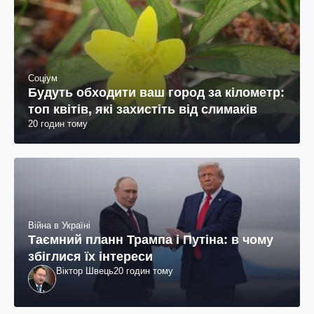
Соціум
Будуть обходити ваш город за кілометр:
топ квітів, які захистіть від слимаків
20 годин тому
Війна в Україні
Таємний планн Трампа і Путіна: в чому
збіглися їх інтереси
Віктор Швець
20 годин тому