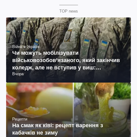
TOP news
Війна в Україні
Чи можуть мобілізувати
військовозобов’язаного, який закінчив
коледж, але не вступив у виш:
Вчора
пояснення юриста
Рецепти
На смак як ківі: рецепт варення з
кабачків не зиму