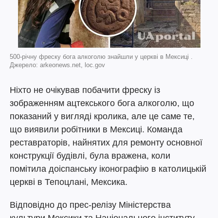
500-річну фреску бога алкоголю знайшли у церкві в Мексиці .
Джерело: arkeonews.net, loc.gov
Ніхто не очікував побачити фреску із
зображенням ацтекського бога алкоголю, що
показаний у вигляді кролика, але це саме те,
що виявили робітники в Мексиці. Команда
реставраторів, найнятих для ремонту основної
конструкції будівлі, була вражена, коли
помітила доіспанську іконографію в католицькій
церкві в Тепоцлані, Мексика.
Відповідно до прес-релізу Міністерства