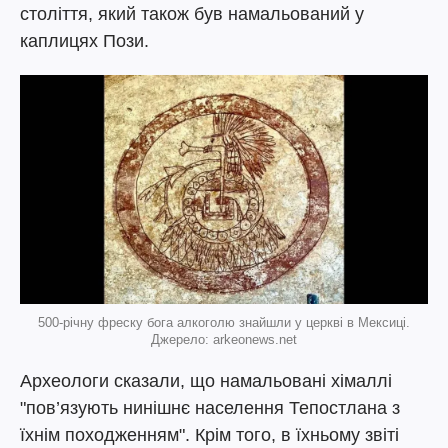
століття, який також був намальований у
каплицях Пози.
500-річну фреску бога алкоголю знайшли у церкві в Мексиці.
Джерело: arkeonews.net
Археологи сказали, що намальовані хімаллі
"пов’язують нинішнє населення Тепостлана з
їхнім походженням". Крім того, в їхньому звіті