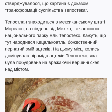
стверджувалося, що картина є доказом
"трансформації суспільства Тепостека".
Тепостлан знаходиться в мексиканському штаті
Морелос, на південь від Мехіко, і є частиною
національного парку Ель-Тепостеко. Кажуть, що
тут народився Кецалькоатль, божественний
пернатий змій ацтеків. На цьому місці колись
домінувала піраміда ацтеків Тепоцтеко, яка
була побудована на вражаючій вершині скелі
над містом.