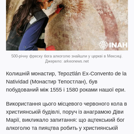
500-річну фреску бога алкоголю знайшли у церкві в Мексиці.
Джерело: arkeonews.net
Колишній монастир, Tepoztlán Ex-Convento de la
Natividad (Монастир Тепостлан), був
побудований між 1555 і 1580 роками нашої ери.
Використання цього місцевого червоного кола в
християнській будівлі, поруч із анаграмою Діви
Марії, викликало запитання: що ацтекський бог
алкоголю та пияцтва робить у християнській