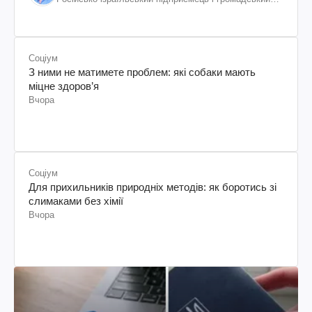
діяч, колишній віцепрезидент "ЮКОСа"
Соціум
З ними не матимете проблем: які собаки мають
міцне здоров’я
Вчора
Соціум
Для прихильників природніх методів: як боротись зі
слимаками без хімії
Вчора