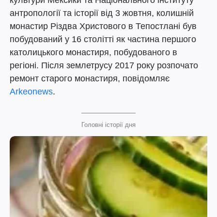
культури Мексики та Національного інституту
антропології та історії від 3 жовтня, колишній
монастир Різдва Христового в Тепостлані був
побудований у 16 ​​столітті як частина першого
католицького монастиря, побудованого в
регіоні. Після землетрусу 2017 року розпочато
ремонт старого монастиря, повідомляє
Arkeonews
.
Головні історії дня