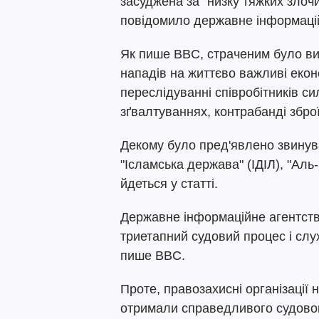
засуджена за "низку тяжких злочи
повідомило державне інформаці
Як пише BBC, страченим було ви
нападів на життєво важливі еконо
переслідуванні співробітників си
зґвалтуваннях, контрабанді зброї
Декому було пред'явлено звинув
"Ісламська держава" (ІДІЛ), "Аль-
йдеться у статті.
Державне інформаційне агентст
триетапний судовий процес і слу
пише BBC.
Проте, правозахисні організації 
отримали справедливого судового