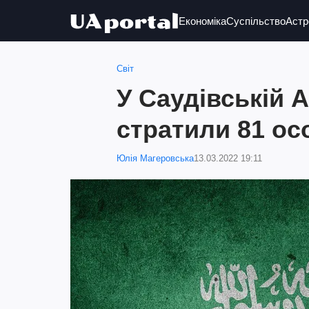
Економіка
Суспільство
Астр
Світ
У Саудівській А
стратили 81 ос
Юлія Магеровська
13.03.2022 19:11