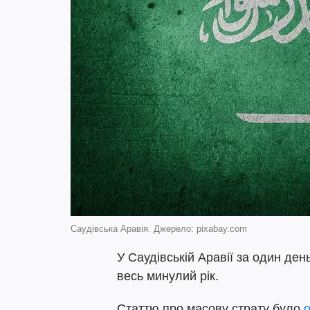
Саудівська Аравія. Джерело: pixabay.com
У Саудівській Аравії за один день
весь минулий рік.
Статтю про масову страту було