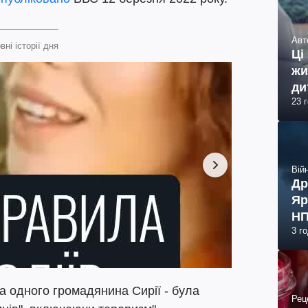
Авт
вні історії дня
Ці
жи
ди
23 
Війн
Др
Яр
НП
3 г
та одного громадянина Сирії - була
Рец