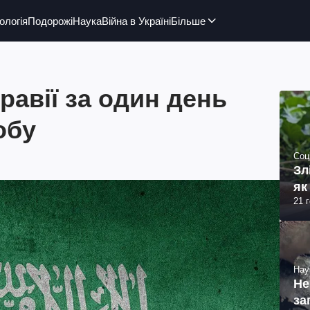
ологія
Подорожі
Наука
Війна в Україні
Більше
равії за один день
обу
Соц
Зл
як
21 
Нау
Не
за