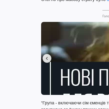
Голо
"Група - включаючи сім єменців 