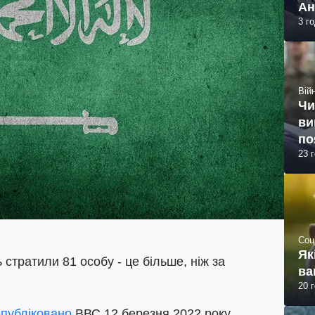
Ан
3 г
Війн
Чи
ви
по
23 
Соц
Як
 стратили 81 особу - це більше, ніж за
ва
20 
опубліковано
ВВС 12 березня 2022 року.