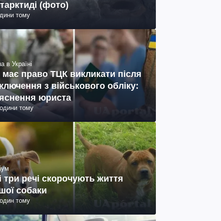
тарктиді (фото)
одини тому
а в Україні
 має право ТЦК викликати після
ключення з військового обліку:
яснення юриста
години тому
іум
і три речі скорочують життя
шої собаки
годин тому