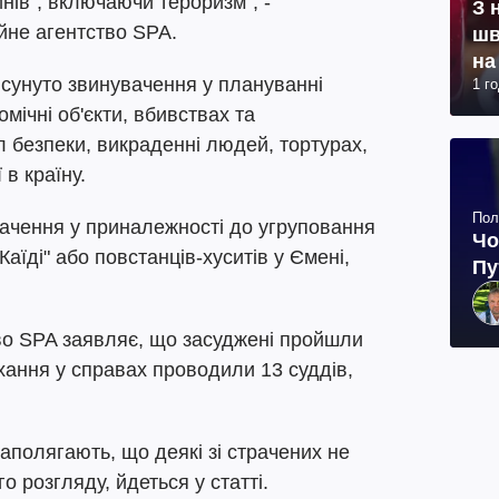
нів", включаючи тероризм", -
З 
йне агентство SPA.
шв
на
сунуто звинувачення у плануванні
1 г
мічні об'єкти, вбивствах та
л безпеки, викраденні людей, тортурах,
 в країну.
Пол
ачення у приналежності до угруповання
Чо
Каїді" або повстанців-хуситів у Ємені,
Пу
во SPA заявляє, що засуджені пройшли
хання у справах проводили 13 суддів,
наполягають, що деякі зі страчених не
 розгляду, йдеться у статті.