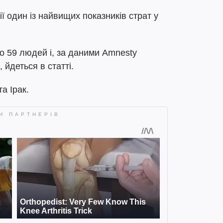
ї один із найвищих показників страт у
но 59 людей і, за даними Amnesty
і, йдеться в статті.
та Ірак.