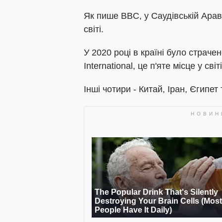
Як пише BBC, у Саудівській Араві
світі.
У 2020 році в країні було страче
International, це п'яте місце у світ
Інші чотири - Китай, Іран, Єгипет 