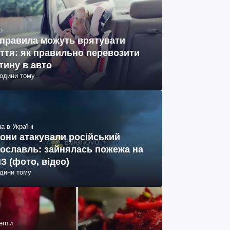
о
 правила можуть врятувати
ття: як правильно перевозити
тину в авто
години тому
а в Україні
они атакували російський
ославль: зайнялась пожежа на
З (фото, відео)
одини тому
епти