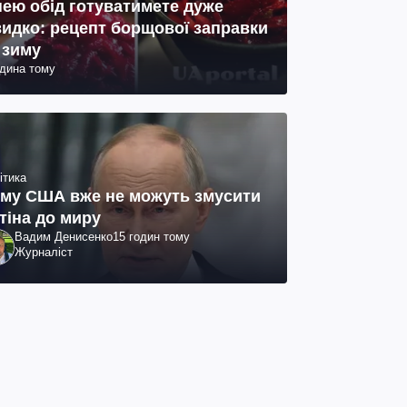
нею обід готуватимете дуже
идко: рецепт борщової заправки
 зиму
одина тому
ітика
му США вже не можуть змусити
тіна до миру
Вадим Денисенко
15 годин тому
Журналіст