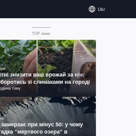
Ukr
TOP news
іум
ітні знизити ваш врожай за ніч:
 боротись зі слимаками на городі
година тому
ка
 замерзає при мінус 50: у чому
гадка "мертвого озера" в