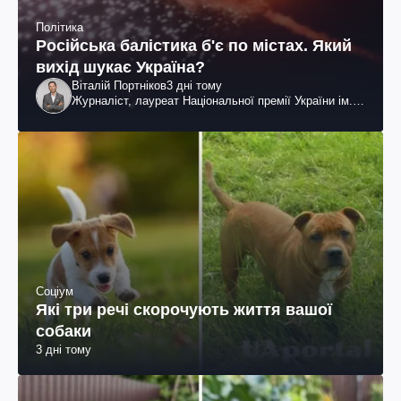
Політика
Російська балістика б'є по містах. Який
вихід шукає Україна?
Віталій Портніков
3 дні тому
Журналіст, лауреат Національної премії України ім.
Шевченка
Соціум
Які три речі скорочують життя вашої
собаки
3 дні тому