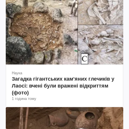
Наука
Загадка гігантських камʼяних глечиків у
Лаосі: вчені були вражені відкриттям
(фото)
1 година тому