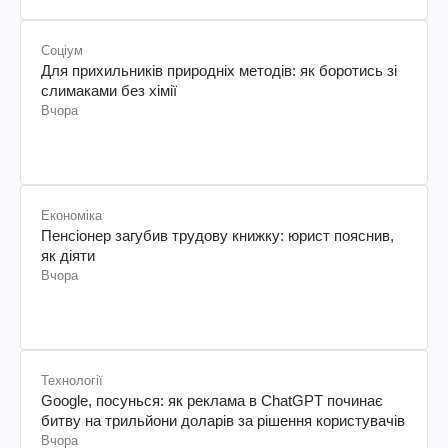
Соціум
Для прихильників природніх методів: як боротись зі
слимаками без хімії
Вчора
Економіка
Пенсіонер загубив трудову книжку: юрист пояснив,
як діяти
Вчора
Технології
Google, посунься: як реклама в ChatGPT починає
битву на трильйони доларів за рішення користувачів
Вчора