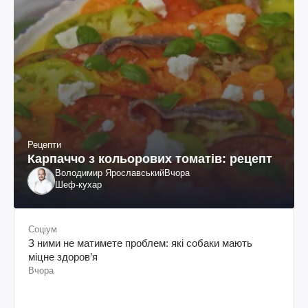
Рецепти
Карпаччо з кольорових томатів: рецепт
Володимир Ярославський
Вчора
Шеф-кухар
Соціум
З ними не матимете проблем: які собаки мають
міцне здоров’я
Вчора