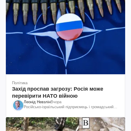
Політика
Захід проспав загрозу: Росія може
перевірити НАТО війною
Леонід Невзлін
Вчора
Російсько-ізраїльський підприємець і громадський
діяч, колишній віцепрезидент "ЮКОСа"