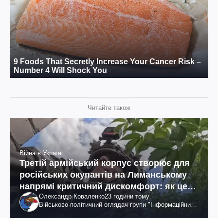
Читайте також
Війна в Україні
Третій армійський корпус створює для
російських окупантів на Лиманському
напрямі критичний дискомфорт: як це
Олександр Коваленко
23 години тому
вдалося
Військово-політичний оглядач групи "Інформаційний
спротив"