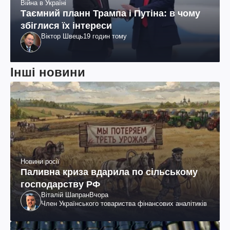
Війна в Україні
Таємний планн Трампа і Путіна: в чому
збіглися їх інтереси
Віктор Швець
19 годин тому
Інші новини
Новини росії
Паливна криза вдарила по сільському
господарству РФ
Віталій Шапран
Вчора
Член Українського товариства фінансових аналітиків