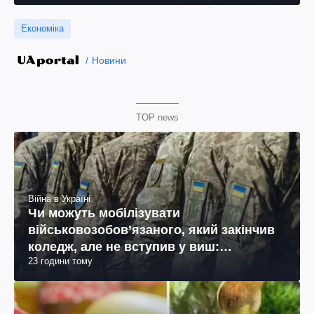
Економіка
Новини
TOP news
Війна в Україні
Чи можуть мобілізувати
військовозобов’язаного, який закінчив
коледж, але не вступив у виш:
23 години тому
пояснення юриста