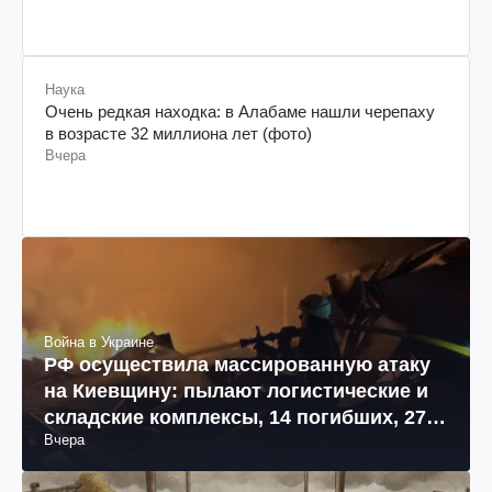
Наука
Очень редкая находка: в Алабаме нашли черепаху
в возрасте 32 миллиона лет (фото)
Вчера
Война в Украине
РФ осуществила массированную атаку
на Киевщину: пылают логистические и
складские комплексы, 14 погибших, 27
Вчера
раненых (фото, видео)