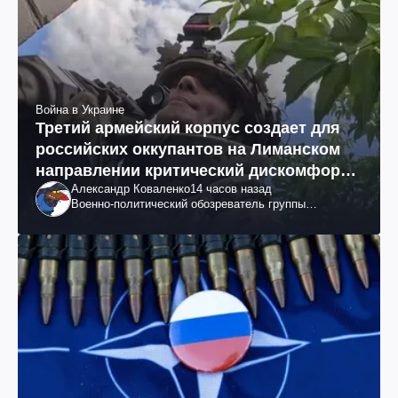
Война в Украине
Третий армейский корпус создает для
российских оккупантов на Лиманском
направлении критический дискомфорт:
Александр Коваленко
14 часов назад
как это удалось
Военно-политический обозреватель группы
"Информационное сопротивление"