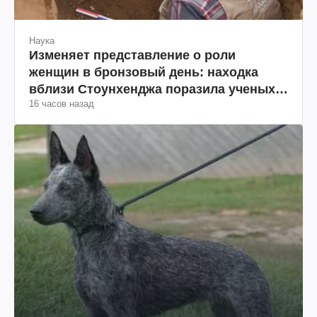
Наука
Изменяет представление о роли
женщин в бронзовый день: находка
вблизи Стоунхенджа поразила ученых
16 часов назад
(фото)