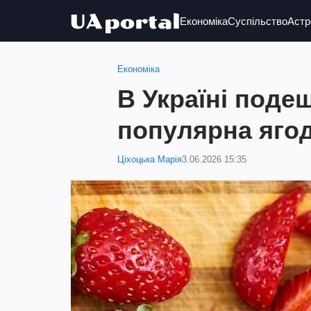
Економіка
Суспільство
Астр
Економіка
В Україні под
популярна ягод
Ціхоцька Марія
3.06.2026 15:35