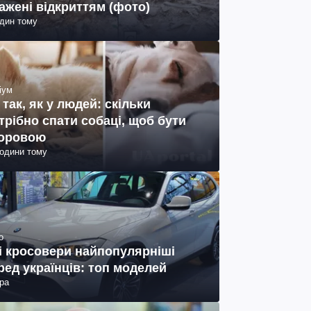
ажені відкриттям (фото)
один тому
іум
 так, як у людей: скільки
трібно спати собаці, щоб бути
оровою
години тому
о
і кросовери найпопулярніші
ред українців: топ моделей
ра