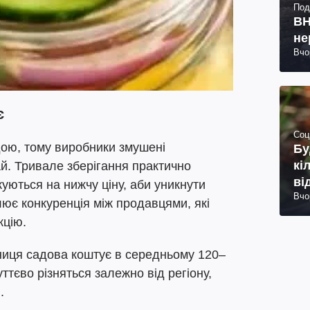
Под
ВН
не
Вчо
є
Соц
ою, тому виробники змушені
Бу
кі
й. Тривале зберігання практично
ві
ються на нижчу ціну, аби уникнути
Вчо
лює конкуренція між продавцями, які
кцію.
униця садова коштує в середньому 120–
уттєво різняться залежно від регіону,
.