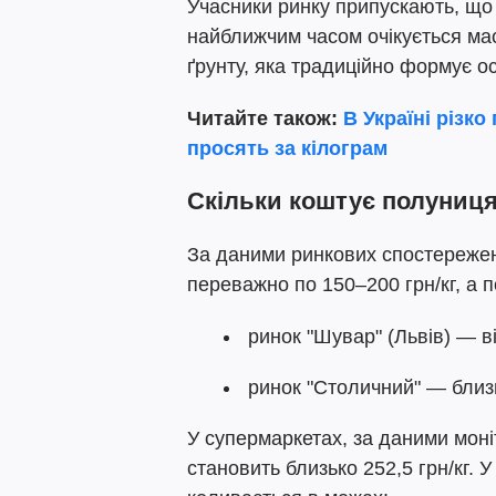
Учасники ринку припускають, що
найближчим часом очікується ма
ґрунту, яка традиційно формує ос
Читайте також:
В Україні різко
просять за кілограм
Скільки коштує полуниц
За даними ринкових спостережен
переважно по 150–200 грн/кг, а 
ринок "Шувар" (Львів) — ві
ринок "Столичний" — близь
У супермаркетах, за даними моніт
становить близько 252,5 грн/кг.