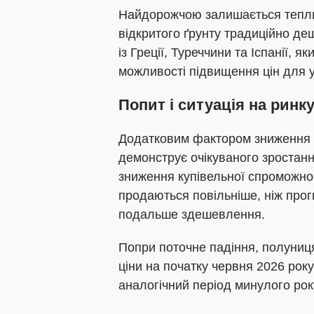
Найдорожчою залишається теплич
відкритого ґрунту традиційно де
із Греції, Туреччини та Іспанії,
можливості підвищення цін для у
Попит і ситуація на ринк
Додатковим фактором зниження ва
демонструє очікуваного зростання
зниження купівельної спроможнос
продаються повільніше, ніж про
подальше здешевлення.
Попри поточне падіння, полуниця
ціни на початку червня 2026 року
аналогічний період минулого рок