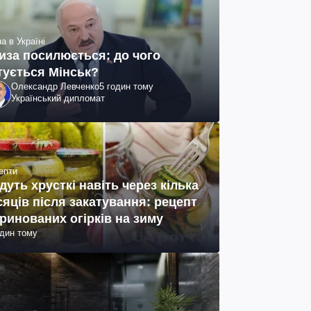
а в Україні
иза посилюється: до чого
тується Мінськ?
Олександр Левченко
5 годин тому
Український дипломат
епти
дуть хрусткі навіть через кілька
сяців після закатування: рецепт
ринованих огірків на зиму
один тому