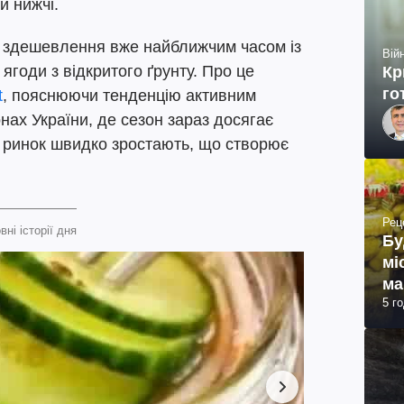
и нижчі.
 здешевлення вже найближчим часом із
Війн
годи з відкритого ґрунту. Про це
Кр
го
t
, пояснюючи тенденцію активним
нах України, де сезон зараз досягає
а ринок швидко зростають, що створює
Рец
вні історії дня
Бу
мі
ма
5 г