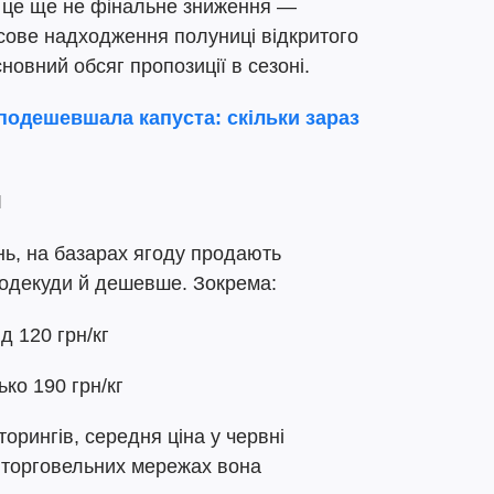
 це ще не фінальне зниження —
сове надходження полуниці відкритого
новний обсяг пропозиції в сезоні.
 подешевшала капуста: скільки зараз
я
ь, на базарах ягоду продають
подекуди й дешевше. Зокрема:
д 120 грн/кг
ко 190 грн/кг
орингів, середня ціна у червні
 У торговельних мережах вона