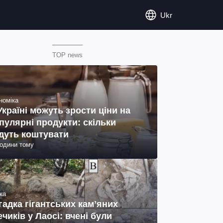
Ukr
TOP news
номіка
Україні можуть зрости ціни на
пулярні продукти: скільки
дуть коштувати
години тому
ка
гадка гігантських камʼяних
ечиків у Лаосі: вчені були