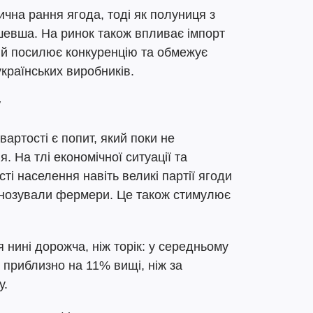
на рання ягода, тоді як полуниця з
шевша. На ринок також впливає імпорт
 який посилює конкуренцію та обмежує
країнських виробників.
у
ртості є попит, який поки не
. На тлі економічної ситуації та
ті населення навіть великі партії ягоди
гнозували фермери. Це також стимулює
 нині дорожча, ніж торік: у середньому
 приблизно на 11% вищі, ніж за
у.