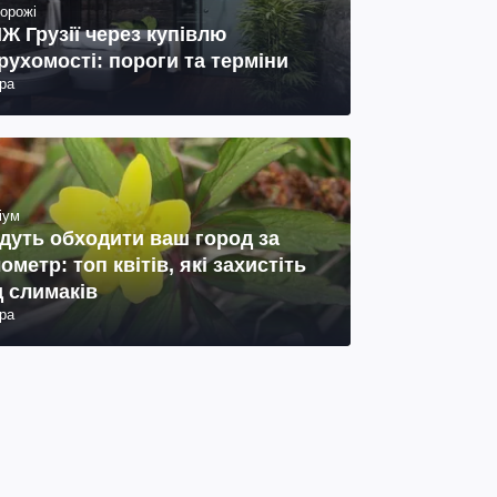
орожі
Ж Грузії через купівлю
рухомості: пороги та терміни
ра
іум
дуть обходити ваш город за
лометр: топ квітів, які захистіть
д слимаків
ра