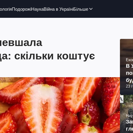
ологія
Подорожі
Наука
Війна в Україні
Більше
ешевшала
а: скільки коштує
Еко
В 
по
бу
23 
Нау
За
гл