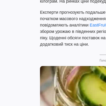
кілограм. На ринках ціни подекуд
Експерти прогнозують подальше
початком масового надходження я
повідомляють аналітики
EastFrui
збором урожаю в південних регіо
піку. Щоденні обсяги поставок н
додатковий тиск на ціни.
Голо