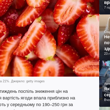
вр
7 г
Соц
Не
по
зд
23 
на 21%. Джерело: getty images
Авт
Як
 тиждень поспіль зниження цін на
се
 вартість ягоди впала приблизно на
Вчо
ють у середньому по 190–250 грн за