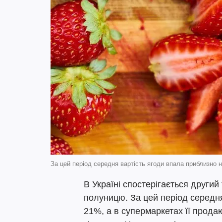
За цей період середня вартість ягоди впала приблизно 
В Україні спостерігається другий
полуницю. За цей період середня
21%, а в супермаркетах її прода