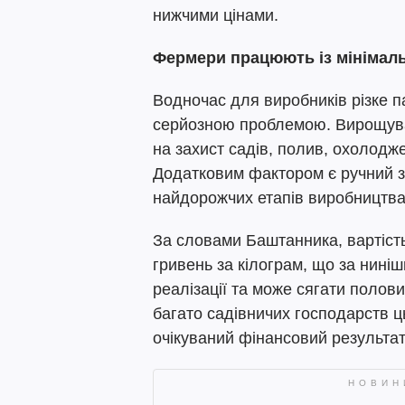
нижчими цінами.
Фермери працюють із мінімал
Водночас для виробників різке п
серйозною проблемою. Вирощува
на захист садів, полив, охолодж
Додатковим фактором є ручний з
найдорожчих етапів виробництва
За словами Баштанника, вартість
гривень за кілограм, що за ниніш
реалізації та може сягати полови
багато садівничих господарств ц
очікуваний фінансовий результат