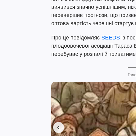
виявився значно успішнішим, ніж
перевершив прогнози, що призвел
оптова вартість черешні стартує 
Про це повідомляє
SEEDS
із по
плодоовочевої асоціації Тараса 
перебуває у розпалі й триватиме
Голо