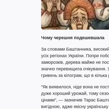
Чому черешня подешевшала
За словами Баштанника, високий
усіх регіонах України. Попри по
заморозків, дерева майже не пос
значно перевищила очікування. У
гривень за кілограм, що в кілька 
"Як виявилося, ніде вона не по
дуже хороший урожай, тому сезо
цінами", — зазначив Тарас Башта
вигідною, адже якісну українсь