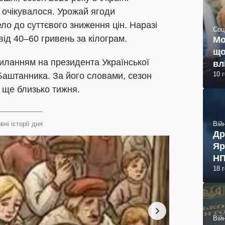
 очікувалося. Урожай ягоди
о до суттєвого зниження цін. Наразі
Соц
від 40–60 гривень за кілограм.
Мо
що
силанням на президента Української
вл
10 
Баштанника. За його словами, сезон
 ще близько тижня.
Війн
вні історії дня
Др
Яр
НП
18 
Війн