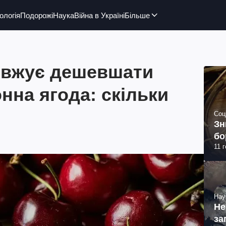
ологія
Подорожі
Наука
Війна в Україні
Більше
довжує дешевшати
нна ягода: скільки
Соц
Зн
бо
11 
Нау
Не
за