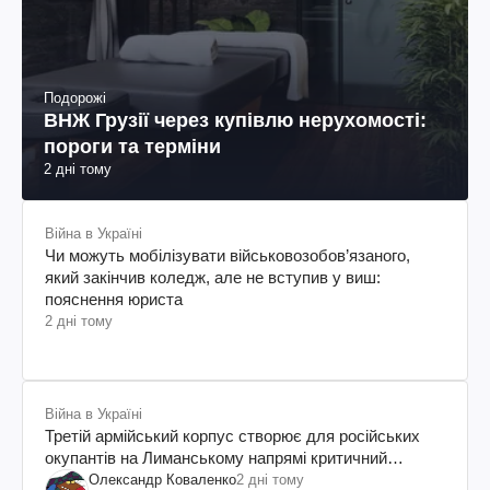
Подорожі
ВНЖ Грузії через купівлю нерухомості:
пороги та терміни
2 дні тому
Війна в Україні
Чи можуть мобілізувати військовозобов’язаного,
який закінчив коледж, але не вступив у виш:
пояснення юриста
2 дні тому
Війна в Україні
Третій армійський корпус створює для російських
окупантів на Лиманському напрямі критичний
дискомфорт: як це вдалося
Олександр Коваленко
2 дні тому