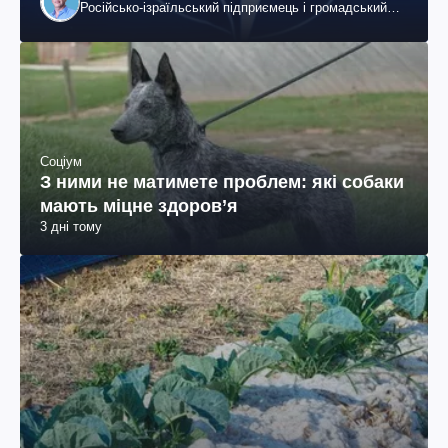
Російсько-ізраїльський підприємець і громадський
діяч, колишній віцепрезидент "ЮКОСа"
Соціум
З ними не матимете проблем: які собаки
мають міцне здоров’я
3 дні тому