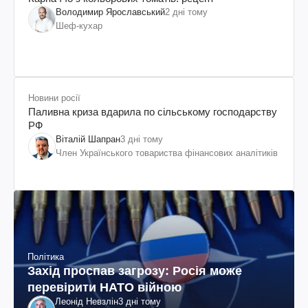
Володимир Ярославський
2 дні тому
Шеф-кухар
Новини росії
Паливна криза вдарила по сільському господарству
РФ
Віталій Шапран
3 дні тому
Член Українського товариства фінансових аналітиків
Політика
Захід проспав загрозу: Росія може
перевірити НАТО війною
Леонід Невзлін
3 дні тому