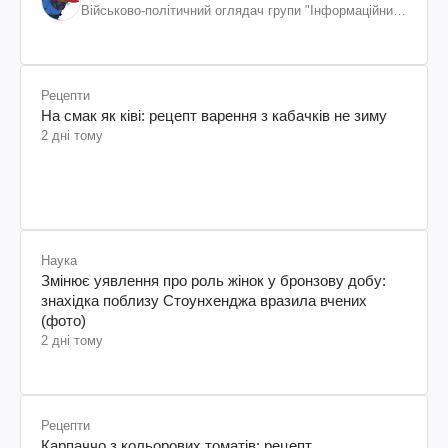
Військово-політичний оглядач групи "Інформаційний
спротив"
Рецепти
На смак як ківі: рецепт варення з кабачків не зиму
2 дні тому
Наука
Змінює уявлення про роль жінок у бронзову добу:
знахідка поблизу Стоунхенджа вразила вчених
(фото)
2 дні тому
Рецепти
Карпаччо з кольорових томатів: рецепт