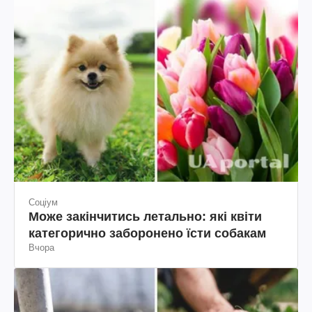
Соціум
Може закінчитись летально: які квіти
категорично заборонено їсти собакам
Вчора