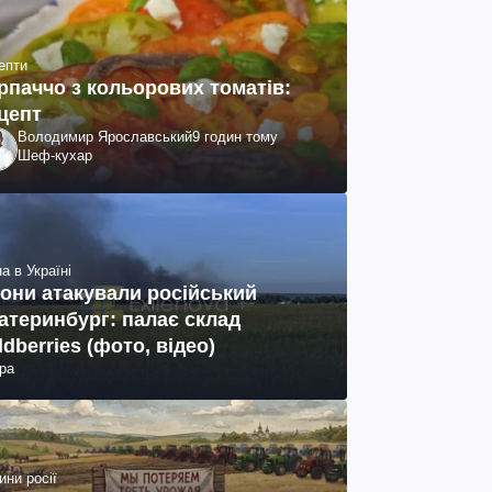
епти
рпаччо з кольорових томатів:
цепт
Володимир Ярославський
9 годин тому
Шеф-кухар
а в Україні
они атакували російський
атеринбург: палає склад
ldberries (фото, відео)
ра
ини росії