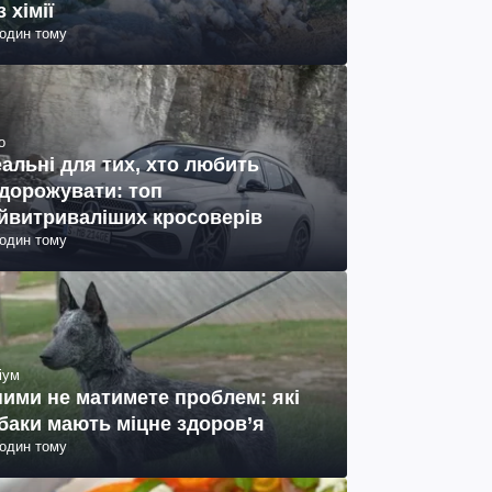
з хімії
годин тому
о
еальні для тих, хто любить
дорожувати: топ
йвитриваліших кросоверів
годин тому
іум
ними не матимете проблем: які
баки мають міцне здоров’я
годин тому