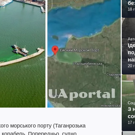
бе
18 
Авт
Ід
по
на
20 
Соц
З 
со
17 
ого морського порту (Таганрозька
й корабель. Попередньо, судно