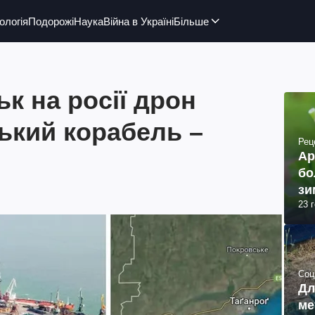
ологія
Подорожі
Наука
Війна в Україні
Більше
к на росії дрон
ький корабель –
Рец
Ар
бо
зи
23 
Соц
Дл
ме