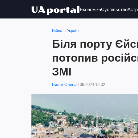
Економіка
Суспільство
Астр
Війна в Україні
Біля порту Єйсь
потопив російс
ЗМІ
Билім Олена
9.06.2024 13:02