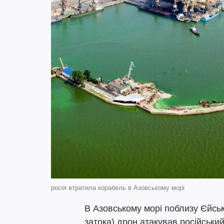
росія втратила корабель в Азовському морі
В Азовському морі поблизу Єйськ
затока) дрон атакував російськи