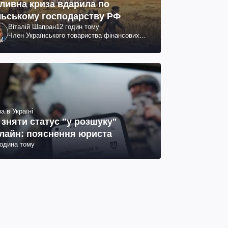
ливна криза вдарила по
льському господарству РФ
Віталій Шапран
12 годин тому
Член Українського товариства фінансових
аналітиків
а в Україні
 зняти статус "у розшуку"
лайн: пояснення юриста
година тому