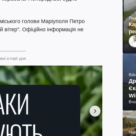
Рец
міського голови Маріуполя Петро
Ка
 вітер". Офіційно інформація не
ре
вні історії дня
Війн
Др
Єк
Wi
Вчо
Нов