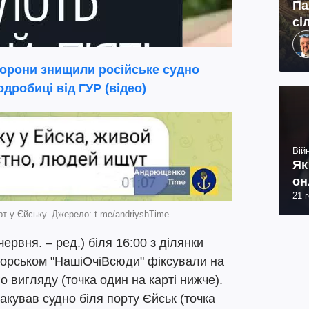
Па
сі
орони знищили російське судно
дробиці від ГУР (відео)
Війн
Як
он
21 
т у Єйську. Джерело: t.me/andriyshTime
рвня. – ред.) біля 16:00 з ділянки
орськом "НашіОчіВсюди" фіксували на
о вигляду (точка один на карті нижче).
акував судно біля порту Єйськ (точка