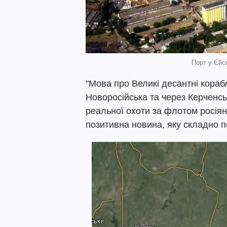
Порт у Єйс
"Мова про Великі десантні кораб
Новоросійська та через Керченс
реальної охоти за флотом росіян
позитивна новина, яку складно пе