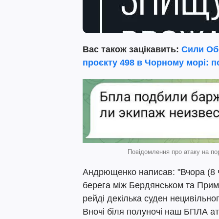
Вас також зацікавить:
Сили Об
проєкту 498 в Чорному морі: по
Повідомлення про атаку на пор
Андрющенко написав: "Вчора (8 че
берега між Бердянськом та Прим
рейді декілька суден нецивільног
Вночі біля полуночі наш БПЛА ат