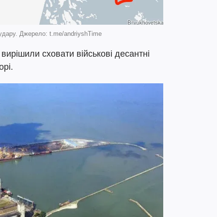
удару. Джерело: t.me/andriyshTime
вирішили сховати військові десантні
орі.