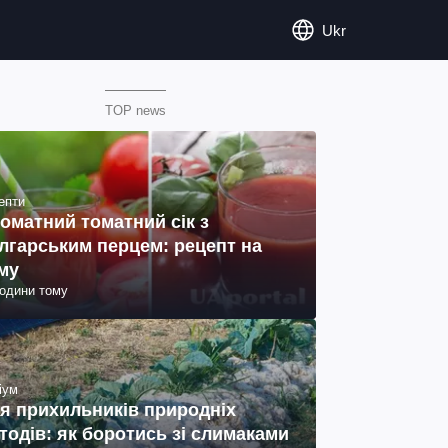
Ukr
TOP news
епти
оматний томатний сік з
лгарським перцем: рецепт на
му
години тому
іум
я прихильників природніх
тодів: як боротись зі слимаками