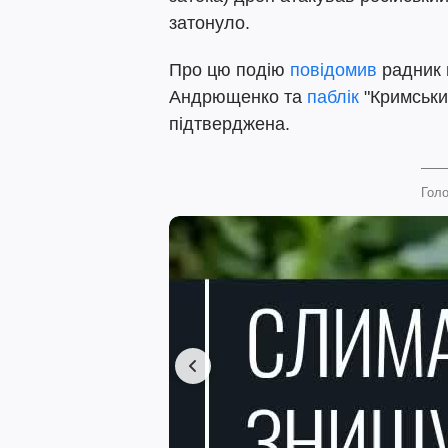
затонуло.
Про цю подію
повідомив
радник 
Андрющенко та
паблік
"Кримський
підтверджена.
Голо