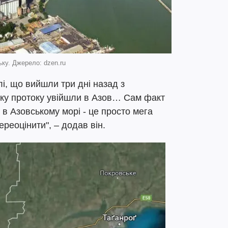
ьку. Джерело: dzen.ru
лі, що вийшли три дні назад з
ьку протоку увійшли в Азов… Сам факт
 в Азовському морі - це просто мега
реоцінити", – додав він.