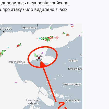
 відправилось в супровід крейсера
 про атаку било видалено зі всіх