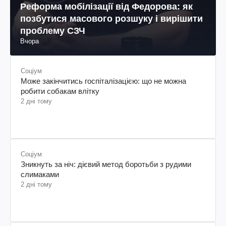
Реформа мобілізації від Федорова: як
позбутися масового розшуку і вирішити
проблему СЗЧ
Вчора
Соціум
Може закінчитись госпіталізацією: що не можна
робити собакам влітку
2 дні тому
Соціум
Зникнуть за ніч: дієвий метод боротьби з рудими
слимаками
2 дні тому