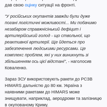
дав свою
оцінку
ситуації на фронті.
"У російських окупантів завжди були дуже
погані логістичні можливості... Ми побачимо
незабаром справжнісінький дефіцит і
артилерійський голод - що ствольної, що
реактивної артилерії. Ще йдеться про
забезпечення людськими ресурсами. Це
комплекс проблем, які у них виникнуть зі
збільшенням ось цієї відстані"
, - наголосив
Коваленко.
Зараз ЗСУ використовують ракети до РСЗВ
HIMARS дальністю до 80 км. Україна з
наявними ракетами до HIMARS може
знищувати, наприклад, аеродроми та залізницю
в окупованому Криму.