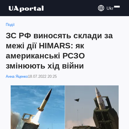
Ukr
Події
ЗС РФ виносять склади за
межі дії HIMARS: як
американські РСЗО
змінюють хід війни
Анна Яценко
18.07.2022 20:25