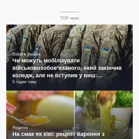
TOP news
Війна в Україні
Чи можуть мобілізувати
військовозобов’язаного, який закінчив
коледж, але не вступив у виш:
6 годин тому
пояснення юриста
Рецепти
На смак як ківі: рецепт варення з