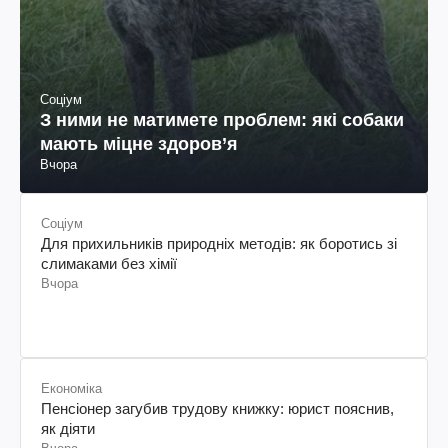
Соціум
З ними не матимете проблем: які собаки
мають міцне здоров’я
Вчора
Соціум
Для прихильників природніх методів: як боротись зі
слимаками без хімії
Вчора
Економіка
Пенсіонер загубив трудову книжку: юрист пояснив,
як діяти