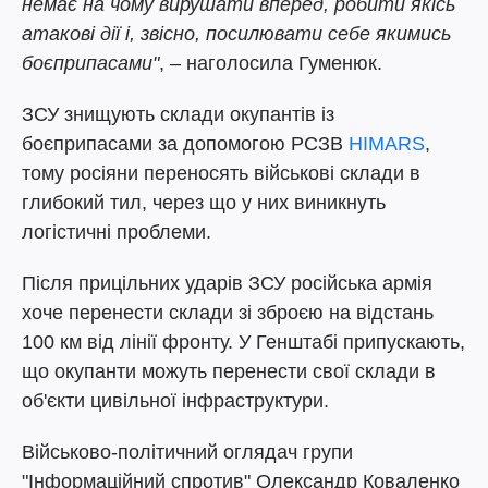
немає на чому вирушати вперед, робити якісь
атакові дії і, звісно, посилювати себе якимись
боєприпасами"
, – наголосила Гуменюк.
ЗСУ знищують склади окупантів із
боєприпасами за допомогою РСЗВ
HIMARS
,
тому росіяни переносять військові склади в
глибокий тил, через що у них виникнуть
логістичні проблеми.
Після прицільних ударів ЗСУ російська армія
хоче перенести склади зі зброєю на відстань
100 км від лінії фронту. У Генштабі припускають,
що окупанти можуть перенести свої склади в
об'єкти цивільної інфраструктури.
Військово-політичний оглядач групи
"Інформаційний спротив" Олександр Коваленко