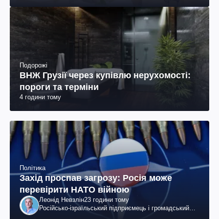
Подорожі
ВНЖ Грузії через купівлю нерухомості:
пороги та терміни
4 години тому
Політика
Захід проспав загрозу: Росія може
перевірити НАТО війною
Леонід Невзлін
23 години тому
Російсько-ізраїльський підприємець і громадський
діяч, колишній віцепрезидент "ЮКОСа"