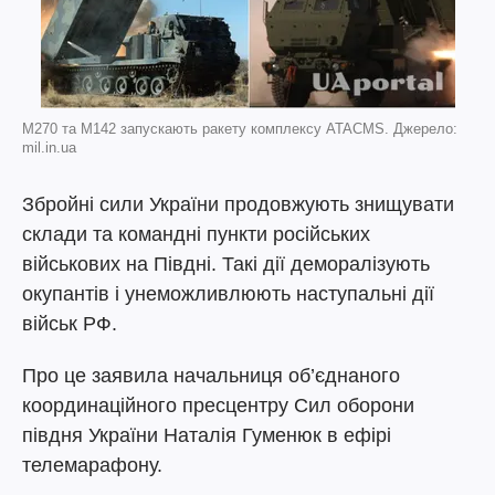
M270 та M142 запускають ракету комплексу ATACMS. Джерело:
mil.in.ua
Збройні сили України продовжують знищувати
склади та командні пункти російських
військових на Півдні. Такі дії деморалізують
окупантів і унеможливлюють наступальні дії
військ РФ.
Про це заявила начальниця об’єднаного
координаційного пресцентру Сил оборони
півдня України Наталія Гуменюк в ефірі
телемарафону.