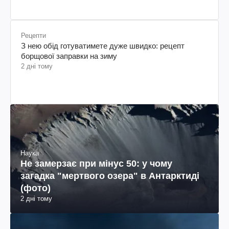
Рецепти
З нею обід готуватимете дуже швидко: рецепт
борщової заправки на зиму
2 дні тому
Наука
Не замерзає при мінус 50: у чому
загадка "мертвого озера" в Антарктиді
(фото)
2 дні тому