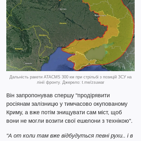
Дальність ракети ATACMS 300 км при стрільбі з позицій ЗСУ на
лінії фронту. Джерело: t.me/zsuwar
Він запропонував спершу "продірявити
росіянам залізницю у тимчасово окупованому
Криму, а вже потім знищувати сам міст, щоб
вони не могли возити свої ешелони з технікою".
"А от коли там вже відбудуться певні рухи.. і в