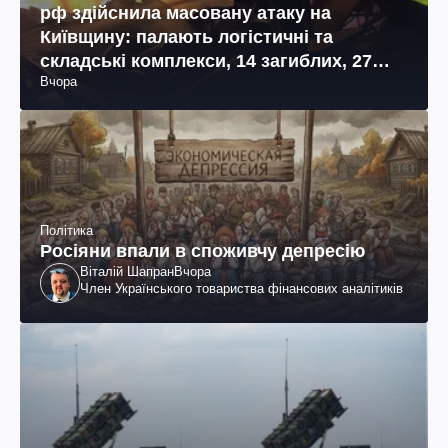
рф здійснила масовану атаку на
Київщину: палають логістичні та
складські комплекси, 14 загиблих, 27
Вчора
поранених (фото, відео)
Політика
Росіяни впали в споживчу депресію
Віталій Шапран
Вчора
Член Українського товариства фінансових аналітиків