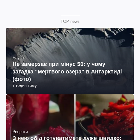
TOP news
Наука
Не замерзає при мінус 50: у чому
загадка "мертвого озера" в Антарктиді
(фото)
7 годин тому
Рецепти
З нею обід готуватимете дуже швидко: