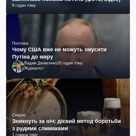
8 годин тому
Політика
Чому США вже не можуть змусити
Путіна до миру
Вадим Денисенко
20 годин тому
Журналіст
Соціум
Зникнуть за ніч: дієвий метод боротьби
з рудими слимаками
1 година тому