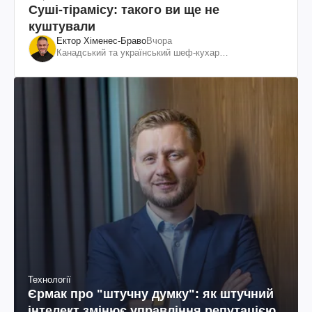
Суші-тірамісу: такого ви ще не
куштували
Ектор Хіменес-Браво
Вчора
Канадський та український шеф-кухар
колумбійського походження, бізнесмен, телеведучий
Технології
Єрмак про "штучну думку": як штучний
інтелект змінює управління репутацією