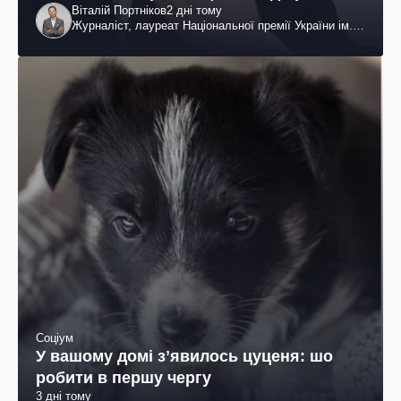
Віталій Портніков
2 дні тому
Журналіст, лауреат Національної премії України ім.
Шевченка
Соціум
У вашому домі зʼявилось цуценя: шо
робити в першу чергу
3 дні тому