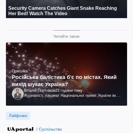
Читайте також
Політика
Російська балістика б'є по містах. Який
вихід шукає Україна?
Віталій Портніков
23 години тому
Журналіст, лауреат Національної премії України ім.
Шевченка
Лайфхаки
Суспільство