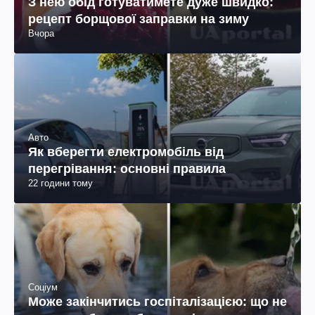
З нею обід готуватимете дуже швидко:
рецепт борщової заправки на зиму
Вчора
Авто
Як вберегти електромобіль від
перегрівання: основні правила
22 години тому
Соціум
Може закінчитись госпіталізацією: що не