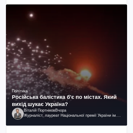
Політика
Російська балістика б'є по містах. Який
вихід шукає Україна?
Віталій Портніков
Вчора
Журналіст, лауреат Національної премії України ім.
Шевченка