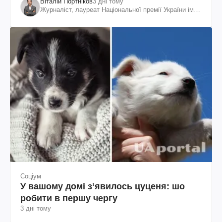
Віталій Портніков
3 дні тому
Журналіст, лауреат Національної премії України ім.
Шевченка
Соціум
У вашому домі зʼявилось цуценя: шо
робити в першу чергу
3 дні тому