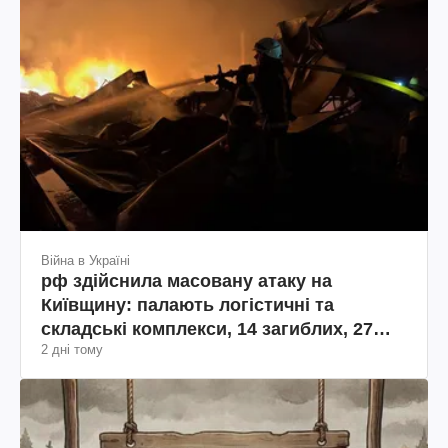
Війна в Україні
рф здійснила масовану атаку на
Київщину: палають логістичні та
складські комплекси, 14 загиблих, 27
2 дні тому
поранених (фото, відео)