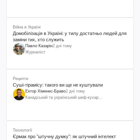
Шевченка
Війна в Україні
Домобілізація в Україні: у тилу достатньо людей для
заміни тих, хто служить
Павло Казарін
2 дні тому
Журналіст
Рецепти
Суші-тірамісу: такого ви ще не куштували
Ектор Хіменес-Браво
2 дні тому
Канадський та український шеф-кухар
колумбійського походження, бізнесмен, телеведучий
Технології
Єрмак про "штучну думку": як штучний інтелект