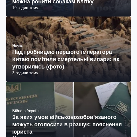
можна робити собакам влітку
19 годин тому
Наука
Над гробницею першого імператора
Китаю помітили смертельні випари: як
утворились (фото)
3 години тому
Війна в Україні
За яких умов військовозобов’язаного
можуть оголосити в розшук: пояснення
юриста