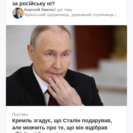
за російську ні?
Анатолій Амелін
3 дні тому
Український підприємець, державний службовець і
громадський діяч
Політика
Кремль згадує, що Сталін подарував,
але мовчить про те, що він відібрав