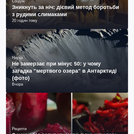
Соціум
Зникнуть за ніч: дієвий метод боротьби
з рудими слимаками
20 годин тому
Наука
Не замерзає при мінус 50: у чому
загадка "мертвого озера" в Антарктиді
(фото)
Вчора
Рецепти