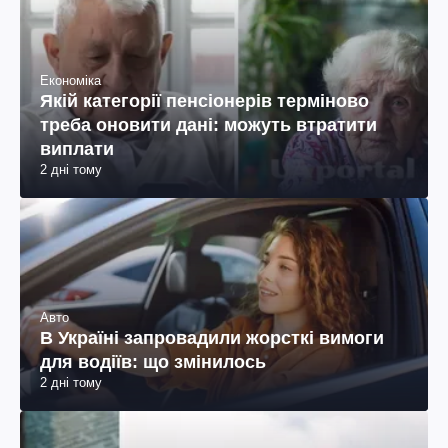
Економіка
Якій категорії пенсіонерів терміново
треба оновити дані: можуть втратити
виплати
2 дні тому
Авто
В Україні запровадили жорсткі вимоги
для водіїв: що змінилось
2 дні тому