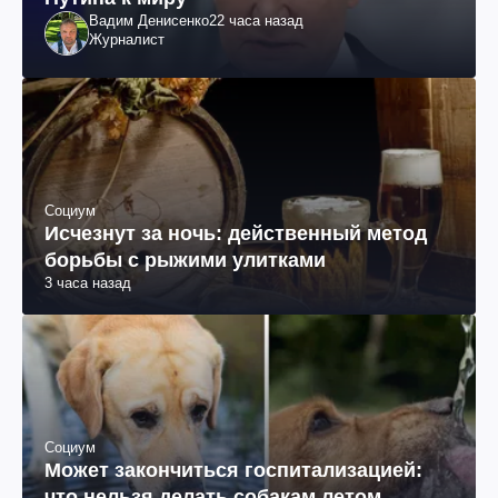
Вадим Денисенко
22 часа назад
Журналист
Социум
Исчезнут за ночь: действенный метод
борьбы с рыжими улитками
3 часа назад
Социум
Может закончиться госпитализацией:
что нельзя делать собакам летом