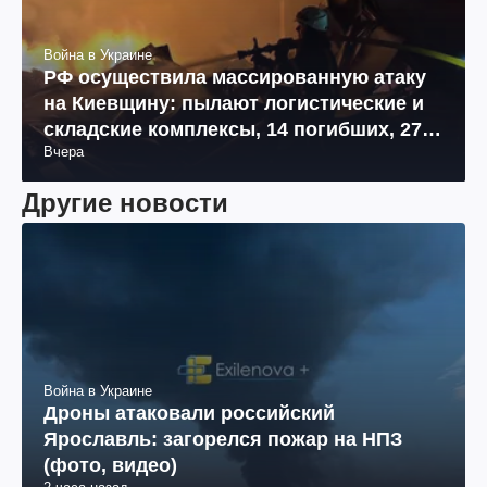
Война в Украине
РФ осуществила массированную атаку
на Киевщину: пылают логистические и
складские комплексы, 14 погибших, 27
Вчера
раненых (фото, видео)
Другие новости
Война в Украине
Дроны атаковали российский
Ярославль: загорелся пожар на НПЗ
(фото, видео)