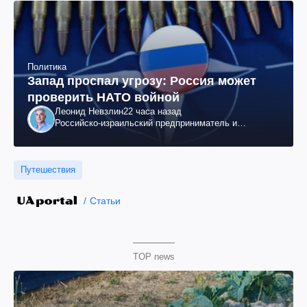
Политика
Запад проспал угрозу: Россия может
проверить НАТО войной
Леонид Невзлин
22 часа назад
Российско-израильский предприниматель и
общественный деятель, бывший вице-президент
"ЮКОСа"
Путешествия
Статьи
TOP news