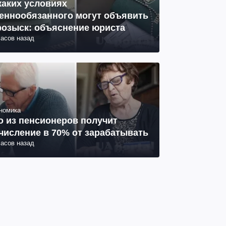
каких условиях
еннообязанного могут объявить
розыск: объяснение юриста
часов назад
номика
о из пенсионеров получит
числение в 70% от зарабатывать
часов назад