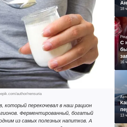
Ан
18 
Рец
С 
бы
за
16 
epik.com/author/nensuria
Авт
Ка
в, который перекочевал в наш рацион
пе
регионов. Ферментированный, богатый
13 
дним из самых полезных напитков. А