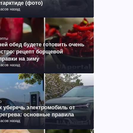
тарктиде (фото)
часов назад
епты
ней обед будете готовить очень
стро: рецепт борщевой
правки на зиму
часов назад
о
к уберечь электромобиль от
регрева: основные правила
часов назад