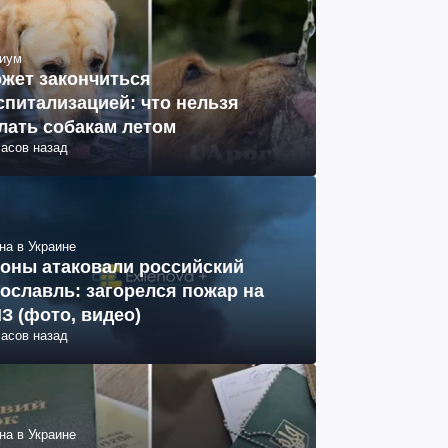
иум
жет закончиться
спитализацией: что нельзя
лать собакам летом
часов назад
на в Украине
оны атаковали российский
ославль: загорелся пожар на
З (фото, видео)
часов назад
на в Украине