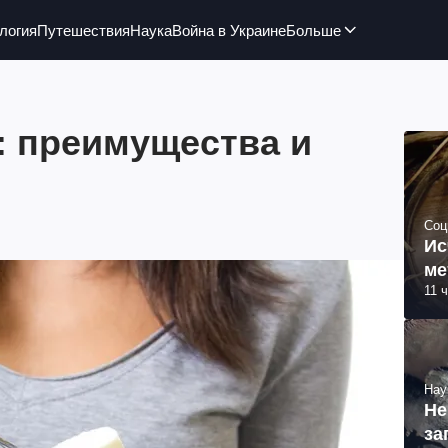
логия
Путешествия
Наука
Война в Украине
Больше
: преимущества и
Соц
Ис
ме
11 
Нау
Не
за