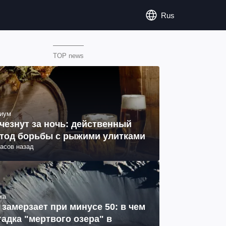
Rus
TOP news
иум
чезнут за ночь: действенный
тод борьбы с рыжими улитками
часов назад
ка
 замерзает при минусе 50: в чем
гадка "мертвого озера" в