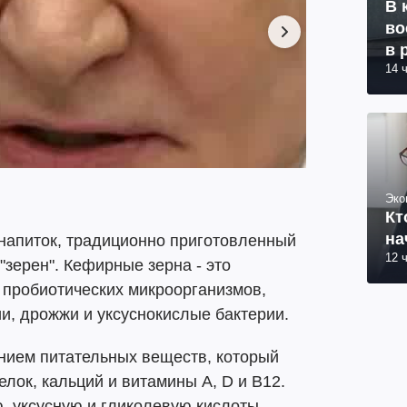
В 
во
в 
14 
Эко
Кт
на
напиток, традиционно приготовленный
12 
"зерен". Кефирные зерна - это
пробиотических микроорганизмов,
и, дрожжи и уксуснокислые бактерии.
анием питательных веществ, который
лок, кальций и витамины A, D и B12.
, уксусную и гликолевую кислоты,