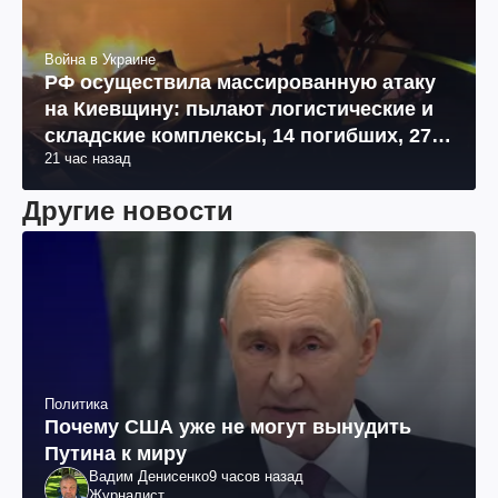
Война в Украине
РФ осуществила массированную атаку
на Киевщину: пылают логистические и
складские комплексы, 14 погибших, 27
21 час назад
раненых (фото, видео)
Другие новости
Политика
Почему США уже не могут вынудить
Путина к миру
Вадим Денисенко
9 часов назад
Журналист