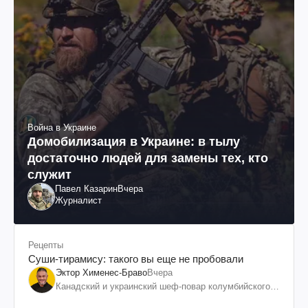
Война в Украине
Домобилизация в Украине: в тылу
достаточно людей для замены тех, кто
служит
Павел Казарин
Вчера
Журналист
Рецепты
Суши-тирамису: такого вы еще не пробовали
Эктор Хименес-Браво
Вчера
Канадский и украинский шеф-повар колумбийского
происхождения, бизнесмен, телеведущий